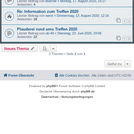
Letzter Beitrag von
Boernie
«
Montag, 17. August 2020, 14:27
Antworten:
4
Re: Information zum Treffen 2020
Letzter Beitrag von
weck
«
Donnerstag, 13. August 2020, 12:16
Antworten:
28
1
2
Plauderei rund ums Treffen 2020
Letzter Beitrag von
ub-40
«
Dienstag, 23. Juni 2020, 19:06
Antworten:
22
1
2
Neues Thema
3 Themen • Seite
1
von
1
Gehe zu
Foren-Übersicht
Alle Cookies löschen
Alle Zeiten sind
UTC+02:00
Powered by
phpBB
® Forum Software © phpBB Limited
Deutsche Übersetzung durch
phpBB.de
Datenschutz
|
Nutzungsbedingungen