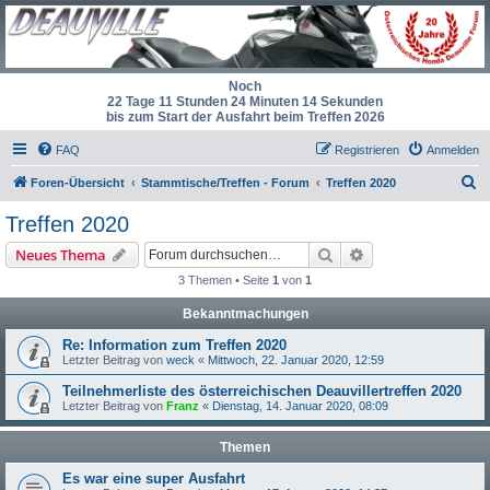
Noch
22 Tage 11 Stunden 24 Minuten 14 Sekunden
bis zum Start der Ausfahrt beim Treffen 2026
FAQ
Registrieren
Anmelden
S
Foren-Übersicht
Stammtische/Treffen - Forum
Treffen 2020
u
Treffen 2020
c
Suche
Erweiterte Suche
Neues Thema
h
3 Themen • Seite
1
von
1
e
Bekanntmachungen
Re: Information zum Treffen 2020
Letzter Beitrag von
weck
«
Mittwoch, 22. Januar 2020, 12:59
Teilnehmerliste des österreichischen Deauvillertreffen 2020
Letzter Beitrag von
Franz
«
Dienstag, 14. Januar 2020, 08:09
Themen
Es war eine super Ausfahrt