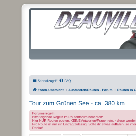
Schnellzugriff
FAQ
Foren-Übersicht
Ausfahrten/Routen - Forum
Routen in Ö
Tour zum Grünen See - ca. 380 km
Forumsregeln
Bitte folgende Regeln im Routenforum beachten:
Hier NUR Routen posten, KEINE Antworten/Fragen etc. - diese we
Pro Route ist nur ein Eintrag zulässig. Sollte dir etwas auffallen, so i
Danke!