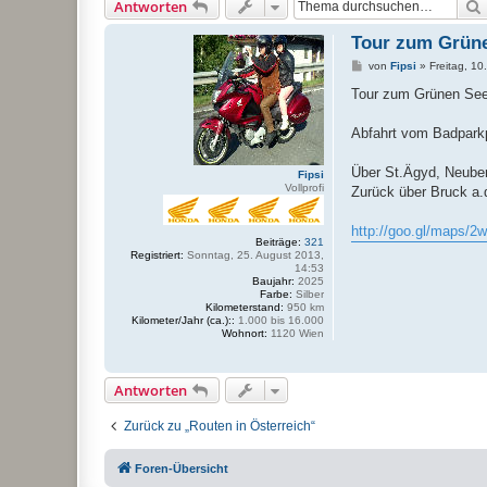
Antworten
Tour zum Grüne
B
von
Fipsi
»
Freitag, 10
e
i
Tour zum Grünen See
t
r
a
Abfahrt vom Badparkp
g
Über St.Ägyd, Neube
Fipsi
Vollprofi
Zurück über Bruck a.d
http://goo.gl/maps/
Beiträge:
321
Registriert:
Sonntag, 25. August 2013,
14:53
Baujahr:
2025
Farbe:
Silber
Kilometerstand:
950 km
Kilometer/Jahr (ca.)::
1.000 bis 16.000
Wohnort:
1120 Wien
Antworten
Zurück zu „Routen in Österreich“
Foren-Übersicht