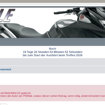
Noch
19 Tage 20 Stunden 54 Minuten 52 Sekunden
bis zum Start der Ausfahrt beim Treffen 2026
sterreich
rden AUSNAHMSLOS gelöscht
nformiere den Autor per PN/Mail, sodass dieser seinen Eintrag, wenn nötig, ändern/erweitern ka