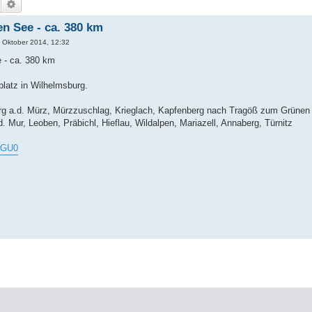
Suche
Erweiterte Suche
n See - ca. 380 km
. Oktober 2014, 12:32
 - ca. 380 km
latz in Wilhelmsburg.
rg a.d. Mürz, Mürzzuschlag, Krieglach, Kapfenberg nach Tragöß zum Grünen
. Mur, Leoben, Präbichl, Hieflau, Wildalpen, Mariazell, Annaberg, Türnitz
2wGU0