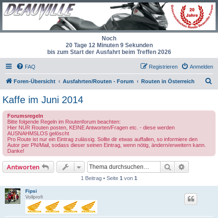
Noch
20 Tage 12 Minuten 9 Sekunden
bis zum Start der Ausfahrt beim Treffen 2026
FAQ
Registrieren
Anmelden
S
Foren-Übersicht
Ausfahrten/Routen - Forum
Routen in Österreich
u
Kaffe im Juni 2014
c
Forumsregeln
h
Bitte folgende Regeln im Routenforum beachten:
Hier NUR Routen posten, KEINE Antworten/Fragen etc. - diese werden
e
AUSNAHMSLOS gelöscht
Pro Route ist nur ein Eintrag zulässig. Sollte dir etwas auffallen, so informiere den
Autor per PN/Mail, sodass dieser seinen Eintrag, wenn nötig, ändern/erweitern kann.
Danke!
Suche
Erweiterte
Antworten
1 Beitrag • Seite
1
von
1
Fipsi
Vollprofi