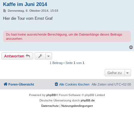
Kaffe im Juni 2014
B
Donnerstag, 9. Oktober 2014, 15:03
e
i
Hier die Tour vom Ernst Graf
t
r
a
g
Du hast keine ausreichende Berechtigung, um die Dateianhänge dieses Beitrags
anzusehen.
Antworten
1 Beitrag • Seite
1
von
1
Gehe zu
Foren-Übersicht
Alle Cookies löschen
Alle Zeiten sind
UTC+02:00
Powered by
phpBB
® Forum Software © phpBB Limited
Deutsche Übersetzung durch
phpBB.de
Datenschutz
|
Nutzungsbedingungen