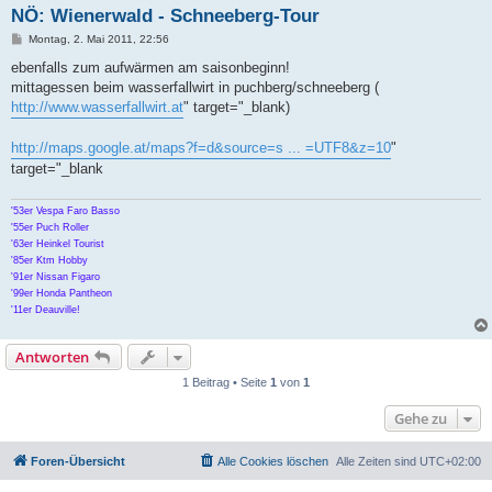
NÖ: Wienerwald - Schneeberg-Tour
B
Montag, 2. Mai 2011, 22:56
e
i
ebenfalls zum aufwärmen am saisonbeginn!
t
mittagessen beim wasserfallwirt in puchberg/schneeberg (
r
a
http://www.wasserfallwirt.at
" target="_blank)
g
http://maps.google.at/maps?f=d&source=s ... =UTF8&z=10
"
target="_blank
'53er Vespa Faro Basso
'55er Puch Roller
'63er Heinkel Tourist
'85er Ktm Hobby
'91er Nissan Figaro
'99er Honda Pantheon
'11er Deauville!
Antworten
1 Beitrag • Seite
1
von
1
Gehe zu
Foren-Übersicht
Alle Cookies löschen
Alle Zeiten sind
UTC+02:00