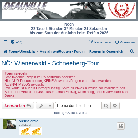
Noch
22 Tage 3 Stunden 37 Minuten 24 Sekunden
bis zum Start der Ausfahrt beim Treffen 2026
FAQ
Registrieren
Anmelden
S
Foren-Übersicht
Ausfahrten/Routen - Forum
Routen in Österreich
u
NÖ: Wienerwald - Schneeberg-Tour
c
Forumsregeln
h
Bitte folgende Regeln im Routenforum beachten:
Hier NUR Routen posten, KEINE Antworten/Fragen etc. - diese werden
e
AUSNAHMSLOS gelöscht
Pro Route ist nur ein Eintrag zulässig. Sollte dir etwas auffallen, so informiere den
Autor per PN/Mail, sodass dieser seinen Eintrag, wenn nötig, ändern/erweitern kann.
Danke!
Suche
Erweiterte
Antworten
1 Beitrag • Seite
1
von
1
vienna-ernie
Amateur