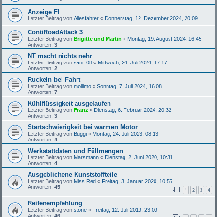
Anzeige FI
Letzter Beitrag von
Allesfahrer
«
Donnerstag, 12. Dezember 2024, 20:09
ContiRoadAttack 3
Letzter Beitrag von
Brigitte und Martin
«
Montag, 19. August 2024, 16:45
Antworten:
3
NT macht nichts nehr
Letzter Beitrag von
sani_08
«
Mittwoch, 24. Juli 2024, 17:17
Antworten:
2
Ruckeln bei Fahrt
Letzter Beitrag von
mollimo
«
Sonntag, 7. Juli 2024, 16:08
Antworten:
7
Kühlflüssigkeit ausgelaufen
Letzter Beitrag von
Franz
«
Dienstag, 6. Februar 2024, 20:32
Antworten:
3
Startschwierigkeit bei warmen Motor
Letzter Beitrag von
Buggi
«
Montag, 24. Juli 2023, 08:13
Antworten:
4
Werkstattdaten und Füllmengen
Letzter Beitrag von
Marsmann
«
Dienstag, 2. Juni 2020, 10:31
Antworten:
4
Ausgeblichene Kunststoffteile
Letzter Beitrag von
Miss Red
«
Freitag, 3. Januar 2020, 10:55
Antworten:
45
1
2
3
4
Reifenempfehlung
Letzter Beitrag von
stone
«
Freitag, 12. Juli 2019, 23:09
Antworten:
46