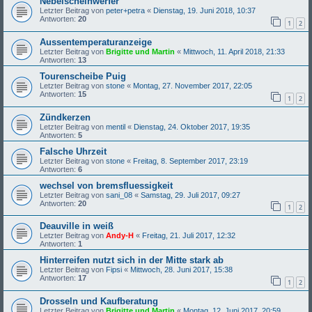
Nebelscheinwerfer
Letzter Beitrag von
peter+petra
«
Dienstag, 19. Juni 2018, 10:37
Antworten:
20
1
2
Aussentemperaturanzeige
Letzter Beitrag von
Brigitte und Martin
«
Mittwoch, 11. April 2018, 21:33
Antworten:
13
Tourenscheibe Puig
Letzter Beitrag von
stone
«
Montag, 27. November 2017, 22:05
Antworten:
15
1
2
Zündkerzen
Letzter Beitrag von
mentil
«
Dienstag, 24. Oktober 2017, 19:35
Antworten:
5
Falsche Uhrzeit
Letzter Beitrag von
stone
«
Freitag, 8. September 2017, 23:19
Antworten:
6
wechsel von bremsfluessigkeit
Letzter Beitrag von
sani_08
«
Samstag, 29. Juli 2017, 09:27
Antworten:
20
1
2
Deauville in weiß
Letzter Beitrag von
Andy-H
«
Freitag, 21. Juli 2017, 12:32
Antworten:
1
Hinterreifen nutzt sich in der Mitte stark ab
Letzter Beitrag von
Fipsi
«
Mittwoch, 28. Juni 2017, 15:38
Antworten:
17
1
2
Drosseln und Kaufberatung
Letzter Beitrag von
Brigitte und Martin
«
Montag, 12. Juni 2017, 20:59