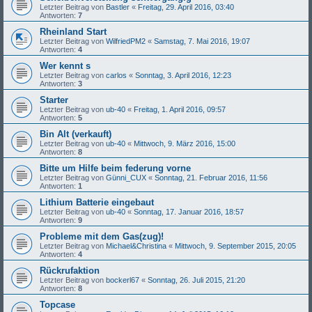
Letzter Beitrag von
Bastler
«
Freitag, 29. April 2016, 03:40
Antworten:
7
Rheinland Start
Letzter Beitrag von
WilfriedPM2
«
Samstag, 7. Mai 2016, 19:07
Antworten:
4
Wer kennt s
Letzter Beitrag von
carlos
«
Sonntag, 3. April 2016, 12:23
Antworten:
3
Starter
Letzter Beitrag von
ub-40
«
Freitag, 1. April 2016, 09:57
Antworten:
5
Bin Alt (verkauft)
Letzter Beitrag von
ub-40
«
Mittwoch, 9. März 2016, 15:00
Antworten:
8
Bitte um Hilfe beim federung vorne
Letzter Beitrag von
Günni_CUX
«
Sonntag, 21. Februar 2016, 11:56
Antworten:
1
Lithium Batterie eingebaut
Letzter Beitrag von
ub-40
«
Sonntag, 17. Januar 2016, 18:57
Antworten:
9
Probleme mit dem Gas(zug)!
Letzter Beitrag von
Michael&Christina
«
Mittwoch, 9. September 2015, 20:05
Antworten:
4
Rückrufaktion
Letzter Beitrag von
bockerl67
«
Sonntag, 26. Juli 2015, 21:20
Antworten:
8
Topcase