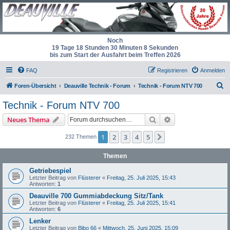
Noch
19 Tage 18 Stunden 30 Minuten 7 Sekunden
bis zum Start der Ausfahrt beim Treffen 2026
FAQ
Registrieren
Anmelden
S
Foren-Übersicht
Deauville Technik - Forum
Technik - Forum NTV 700
u
Technik - Forum NTV 700
c
Suche
Erweiterte Suche
Neues Thema
h
e
1
2
3
4
5
Nächste
232 Themen
Themen
Getriebespiel
Letzter Beitrag von
Flüsterer
«
Freitag, 25. Juli 2025, 15:43
Antworten:
1
Deauville 700 Gummiabdeckung Sitz/Tank
Letzter Beitrag von
Flüsterer
«
Freitag, 25. Juli 2025, 15:41
Antworten:
6
Lenker
Letzter Beitrag von
Bibo 66
«
Mittwoch, 25. Juni 2025, 15:09