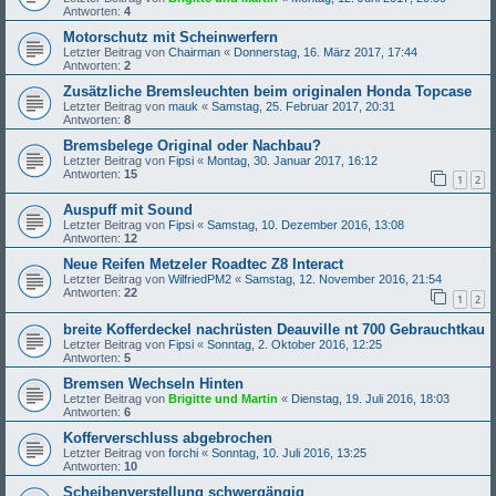
Antworten:
4
Motorschutz mit Scheinwerfern
Letzter Beitrag von
Chairman
«
Donnerstag, 16. März 2017, 17:44
Antworten:
2
Zusätzliche Bremsleuchten beim originalen Honda Topcase
Letzter Beitrag von
mauk
«
Samstag, 25. Februar 2017, 20:31
Antworten:
8
Bremsbelege Original oder Nachbau?
Letzter Beitrag von
Fipsi
«
Montag, 30. Januar 2017, 16:12
Antworten:
15
1
2
Auspuff mit Sound
Letzter Beitrag von
Fipsi
«
Samstag, 10. Dezember 2016, 13:08
Antworten:
12
Neue Reifen Metzeler Roadtec Z8 Interact
Letzter Beitrag von
WilfriedPM2
«
Samstag, 12. November 2016, 21:54
Antworten:
22
1
2
breite Kofferdeckel nachrüsten Deauville nt 700 Gebrauchtkau
Letzter Beitrag von
Fipsi
«
Sonntag, 2. Oktober 2016, 12:25
Antworten:
5
Bremsen Wechseln Hinten
Letzter Beitrag von
Brigitte und Martin
«
Dienstag, 19. Juli 2016, 18:03
Antworten:
6
Kofferverschluss abgebrochen
Letzter Beitrag von
forchi
«
Sonntag, 10. Juli 2016, 13:25
Antworten:
10
Scheibenverstellung schwergängig