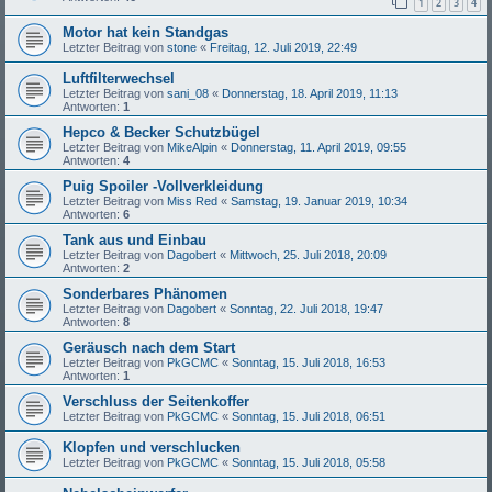
1
2
3
4
Motor hat kein Standgas
Letzter Beitrag von
stone
«
Freitag, 12. Juli 2019, 22:49
Luftfilterwechsel
Letzter Beitrag von
sani_08
«
Donnerstag, 18. April 2019, 11:13
Antworten:
1
Hepco & Becker Schutzbügel
Letzter Beitrag von
MikeAlpin
«
Donnerstag, 11. April 2019, 09:55
Antworten:
4
Puig Spoiler -Vollverkleidung
Letzter Beitrag von
Miss Red
«
Samstag, 19. Januar 2019, 10:34
Antworten:
6
Tank aus und Einbau
Letzter Beitrag von
Dagobert
«
Mittwoch, 25. Juli 2018, 20:09
Antworten:
2
Sonderbares Phänomen
Letzter Beitrag von
Dagobert
«
Sonntag, 22. Juli 2018, 19:47
Antworten:
8
Geräusch nach dem Start
Letzter Beitrag von
PkGCMC
«
Sonntag, 15. Juli 2018, 16:53
Antworten:
1
Verschluss der Seitenkoffer
Letzter Beitrag von
PkGCMC
«
Sonntag, 15. Juli 2018, 06:51
Klopfen und verschlucken
Letzter Beitrag von
PkGCMC
«
Sonntag, 15. Juli 2018, 05:58