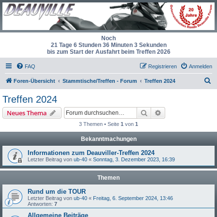
Noch
21 Tage 6 Stunden 36 Minuten 3 Sekunden
bis zum Start der Ausfahrt beim Treffen 2026
FAQ
Registrieren
Anmelden
S
Foren-Übersicht
Stammtische/Treffen - Forum
Treffen 2024
u
Treffen 2024
c
Suche
Erweiterte Suche
Neues Thema
h
3 Themen • Seite
1
von
1
e
Bekanntmachungen
Informationen zum Deauviller-Treffen 2024
Letzter Beitrag von
ub-40
«
Sonntag, 3. Dezember 2023, 16:39
Themen
Rund um die TOUR
Letzter Beitrag von
ub-40
«
Freitag, 6. September 2024, 13:46
Antworten:
7
Allgemeine Beiträge