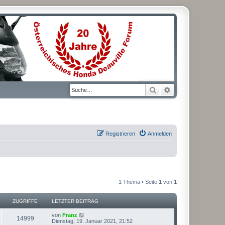
Suche
Erweiterte Suche
Registrieren
Anmelden
1 Thema • Seite
1
von
1
ZUGRIFFE
LETZTER BEITRAG
L
von
Franz
Z
14999
e
Dienstag, 19. Januar 2021, 21:52