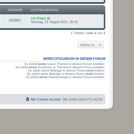
t
u
z
t
ZUGRIFFE
LETZTER BEITRAG
g
e
r
L
von
Franz
r
B
Z
292881
e
Sonntag, 22. August 2021, 20:15
e
t
i
i
u
z
t
t
1 Thema • Seite
1
von
1
r
f
g
e
a
r
g
f
r
B
Gehe zu
e
e
i
i
t
r
BERECHTIGUNGEN IN DIESEM FORUM
f
a
Du darfst
keine
neuen Themen in diesem Forum erstellen.
g
f
Du darfst
keine
Antworten zu Themen in diesem Forum erstellen.
Du darfst deine Beiträge in diesem Forum
nicht
ändern.
Du darfst deine Beiträge in diesem Forum
nicht
löschen.
e
Du darfst
keine
Dateianhänge in diesem Forum erstellen.
Alle Cookies löschen
Alle Zeiten sind
UTC+02:00