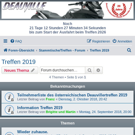
Noch
21 Tage 12 Stunden 27 Minuten 34 Sekunden
bis zum Start der Ausfahrt beim Treffen 2026
FAQ
Registrieren
Anmelden
S
Foren-Übersicht
Stammtische/Treffen - Forum
Treffen 2019
u
Treffen 2019
c
Suche
Erweiterte Suche
Neues Thema
h
4 Themen • Seite
1
von
1
e
Bekanntmachungen
Teilnehmerliste des österreichischen Deauvillertreffen 2019
Letzter Beitrag von
Franz
«
Dienstag, 2. Oktober 2018, 20:42
Information Treffen 2019
Letzter Beitrag von
Brigitte und Martin
«
Montag, 24. September 2018, 20:00
Themen
Wieder zuhause.