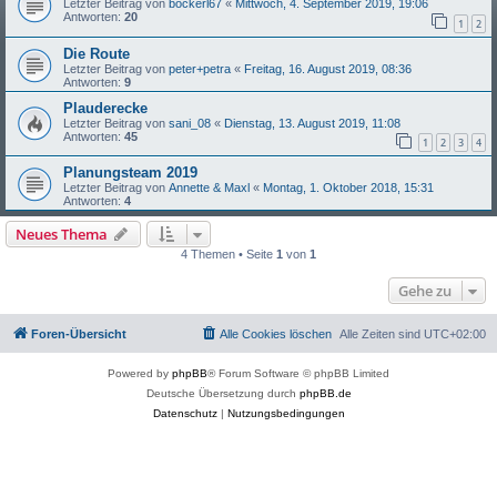
Letzter Beitrag von
bockerl67
«
Mittwoch, 4. September 2019, 19:06
Antworten:
20
1
2
Die Route
Letzter Beitrag von
peter+petra
«
Freitag, 16. August 2019, 08:36
Antworten:
9
Plauderecke
Letzter Beitrag von
sani_08
«
Dienstag, 13. August 2019, 11:08
Antworten:
45
1
2
3
4
Planungsteam 2019
Letzter Beitrag von
Annette & Maxl
«
Montag, 1. Oktober 2018, 15:31
Antworten:
4
Neues Thema
4 Themen • Seite
1
von
1
Gehe zu
Foren-Übersicht
Alle Cookies löschen
Alle Zeiten sind
UTC+02:00
Powered by
phpBB
® Forum Software © phpBB Limited
Deutsche Übersetzung durch
phpBB.de
Datenschutz
|
Nutzungsbedingungen