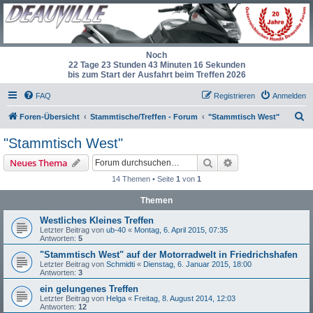
Noch
22 Tage 23 Stunden 43 Minuten 16 Sekunden
bis zum Start der Ausfahrt beim Treffen 2026
FAQ
Registrieren
Anmelden
S
Foren-Übersicht
Stammtische/Treffen - Forum
"Stammtisch West"
u
"Stammtisch West"
c
Suche
Erweiterte Suche
Neues Thema
h
14 Themen • Seite
1
von
1
e
Themen
Westliches Kleines Treffen
Letzter Beitrag von
ub-40
«
Montag, 6. April 2015, 07:35
Antworten:
5
"Stammtisch West" auf der Motorradwelt in Friedrichshafen
Letzter Beitrag von
Schmidti
«
Dienstag, 6. Januar 2015, 18:00
Antworten:
3
ein gelungenes Treffen
Letzter Beitrag von
Helga
«
Freitag, 8. August 2014, 12:03
Antworten:
12