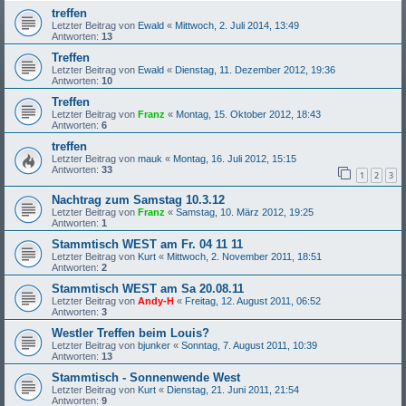
treffen
Letzter Beitrag von
Ewald
«
Mittwoch, 2. Juli 2014, 13:49
Antworten:
13
Treffen
Letzter Beitrag von
Ewald
«
Dienstag, 11. Dezember 2012, 19:36
Antworten:
10
Treffen
Letzter Beitrag von
Franz
«
Montag, 15. Oktober 2012, 18:43
Antworten:
6
treffen
Letzter Beitrag von
mauk
«
Montag, 16. Juli 2012, 15:15
Antworten:
33
1
2
3
Nachtrag zum Samstag 10.3.12
Letzter Beitrag von
Franz
«
Samstag, 10. März 2012, 19:25
Antworten:
1
Stammtisch WEST am Fr. 04 11 11
Letzter Beitrag von
Kurt
«
Mittwoch, 2. November 2011, 18:51
Antworten:
2
Stammtisch WEST am Sa 20.08.11
Letzter Beitrag von
Andy-H
«
Freitag, 12. August 2011, 06:52
Antworten:
3
Westler Treffen beim Louis?
Letzter Beitrag von
bjunker
«
Sonntag, 7. August 2011, 10:39
Antworten:
13
Stammtisch - Sonnenwende West
Letzter Beitrag von
Kurt
«
Dienstag, 21. Juni 2011, 21:54
Antworten:
9