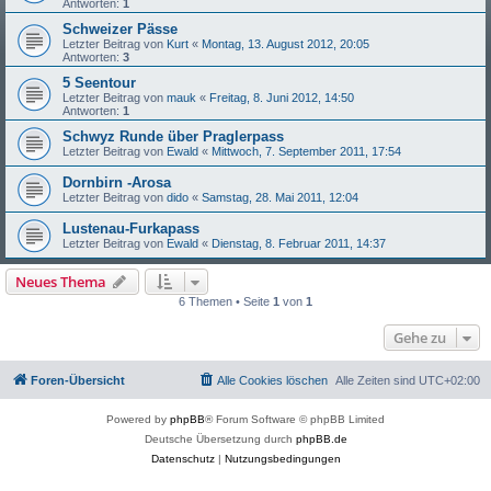
Antworten:
1
Schweizer Pässe
Letzter Beitrag von
Kurt
«
Montag, 13. August 2012, 20:05
Antworten:
3
5 Seentour
Letzter Beitrag von
mauk
«
Freitag, 8. Juni 2012, 14:50
Antworten:
1
Schwyz Runde über Praglerpass
Letzter Beitrag von
Ewald
«
Mittwoch, 7. September 2011, 17:54
Dornbirn -Arosa
Letzter Beitrag von
dido
«
Samstag, 28. Mai 2011, 12:04
Lustenau-Furkapass
Letzter Beitrag von
Ewald
«
Dienstag, 8. Februar 2011, 14:37
Neues Thema
6 Themen • Seite
1
von
1
Gehe zu
Foren-Übersicht
Alle Cookies löschen
Alle Zeiten sind
UTC+02:00
Powered by
phpBB
® Forum Software © phpBB Limited
Deutsche Übersetzung durch
phpBB.de
Datenschutz
|
Nutzungsbedingungen