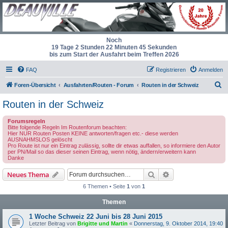
Noch
19 Tage 2 Stunden 22 Minuten 45 Sekunden
bis zum Start der Ausfahrt beim Treffen 2026
FAQ
Registrieren
Anmelden
S
Foren-Übersicht
Ausfahrten/Routen - Forum
Routen in der Schweiz
u
Routen in der Schweiz
c
Forumsregeln
h
Bitte folgende Regeln Im Routenforum beachten:
Hier NUR Routen Posten KEINE antworten/fragen etc.- diese werden
e
AUSNAHMSLOS gelöscht
Pro Route ist nur ein Eintrag zulässig, sollte dir etwas auffallen, so informiere den Autor
per PN/Mail so das dieser seinen Eintrag, wenn nötig, ändern/erweitern kann
Danke
Suche
Erweiterte Suche
Neues Thema
6 Themen • Seite
1
von
1
Themen
1 Woche Schweiz 22 Juni bis 28 Juni 2015
Letzter Beitrag von
Brigitte und Martin
«
Donnerstag, 9. Oktober 2014, 19:40