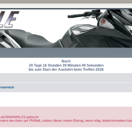
Noch
20 Tage 16 Stunden 39 Minuten 49 Sekunden
bis zum Start der Ausfahrt beim Treffen 2026
sterreich
rden AUSNAHMSLOS gelöscht
nformiere den Autor per PN/Mail, sodass dieser seinen Eintrag, wenn nötig, ändern/erweitern ka