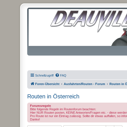
Schnellzugriff
FAQ
Foren-Übersicht
Ausfahrten/Routen - Forum
Routen in Ö
Routen in Österreich
Forumsregeln
Bitte folgende Regeln im Routenforum beachten:
Hier NUR Routen posten, KEINE Antworten/Fragen etc. - diese we
Pro Route ist nur ein Eintrag zulässig. Sollte dir etwas auffallen, so i
Danke!