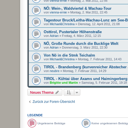
von
vienna-ernie
»
Montag, 2. Mai 2011, 22:56
NÖ: Wein-, Waldviertel & Wachau-Tour
von
vienna-ernie
»
Montag, 2. Mai 2011, 22:45
Tagestour Bruck/Leitha-Wachau-Lunz am See-B
von
Michael&Christina
»
Dienstag, 12. April 2011, 21:08
Osttirol, Pustertaler Höhenstraße
von
Adrian
»
Freitag, 4. März 2011, 12:15
NÖ, Große Runde durch die Bucklige Welt
von
Adrian
»
Donnerstag, 3. März 2011, 22:30
Von Nö in die Stmk Teichalm
von
Michael&Christina
»
Montag, 7. Februar 2011, 14:43
TIROL - Brandenberg (kurvenreicher Abstecher 
von
neubre
»
Montag, 7. Februar 2011, 14:29
TIROL - Kühtai über Axams und Haimingerberg
von
Brigitte und Martin
»
Samstag, 5. Februar 2011, 19:18
Neues Thema
Zurück zur Foren-Übersicht
LEGENDE
Ungelesene Beiträge
Keine ungelesenen Beiträg