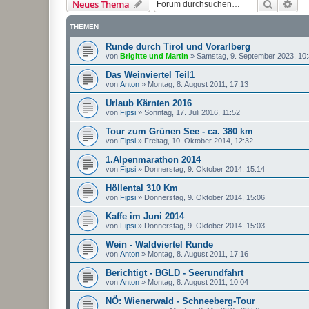
Suche
Erw
Neues Thema
THEMEN
Runde durch Tirol und Vorarlberg
von
Brigitte und Martin
»
Samstag, 9. September 2023, 10
Das Weinviertel Teil1
von
Anton
»
Montag, 8. August 2011, 17:13
Urlaub Kärnten 2016
von
Fipsi
»
Sonntag, 17. Juli 2016, 11:52
Tour zum Grünen See - ca. 380 km
von
Fipsi
»
Freitag, 10. Oktober 2014, 12:32
1.Alpenmarathon 2014
von
Fipsi
»
Donnerstag, 9. Oktober 2014, 15:14
Höllental 310 Km
von
Fipsi
»
Donnerstag, 9. Oktober 2014, 15:06
Kaffe im Juni 2014
von
Fipsi
»
Donnerstag, 9. Oktober 2014, 15:03
Wein - Waldviertel Runde
von
Anton
»
Montag, 8. August 2011, 17:16
Berichtigt - BGLD - Seerundfahrt
von
Anton
»
Montag, 8. August 2011, 10:04
NÖ: Wienerwald - Schneeberg-Tour