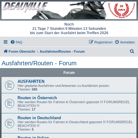
Noch
21 Tage 7 Stunden 9 Minuten 13 Sekunden
bis zum Start der Ausfahrt beim Treffen 2026
FAQ
Registrieren
Anmelden
S
Foren-Übersicht
Ausfahrten/Routen - Forum
u
Ausfahrten/Routen - Forum
c
Forum
h
e
AUSFAHRTEN
Hier geplante Ausfahrten und Antworten zu Ausfahrten posten.
Themen:
580
Routen in Österreich
Hier werden Routen für Fahrten in Österreich gepostet !!! FORUMSREGEL
BEACHTEN !!!
Themen:
17
Routen in Deutschland
Hier werden Routen für Fahrten in Deutschland gepostet !!! FORUMSREGEL
BEACHTEN !!!
Themen:
5
Routen in Italien