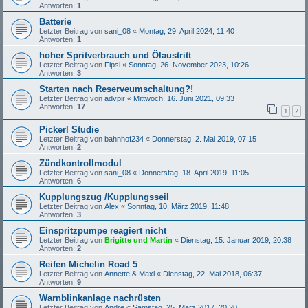
Antworten:
1
Batterie
Letzter Beitrag von
sani_08
«
Montag, 29. April 2024, 11:40
Antworten:
1
hoher Spritverbrauch und Ölaustritt
Letzter Beitrag von
Fipsi
«
Sonntag, 26. November 2023, 10:26
Antworten:
3
Starten nach Reserveumschaltung?!
Letzter Beitrag von
advpir
«
Mittwoch, 16. Juni 2021, 09:33
Antworten:
17
1
2
Pickerl Studie
Letzter Beitrag von
bahnhof234
«
Donnerstag, 2. Mai 2019, 07:15
Antworten:
2
Zündkontrollmodul
Letzter Beitrag von
sani_08
«
Donnerstag, 18. April 2019, 11:05
Antworten:
6
Kupplungszug /Kupplungsseil
Letzter Beitrag von
Alex
«
Sonntag, 10. März 2019, 11:48
Antworten:
3
Einspritzpumpe reagiert nicht
Letzter Beitrag von
Brigitte und Martin
«
Dienstag, 15. Januar 2019, 20:38
Antworten:
2
Reifen Michelin Road 5
Letzter Beitrag von
Annette & Maxl
«
Dienstag, 22. Mai 2018, 06:37
Antworten:
9
Warnblinkanlage nachrüsten
Letzter Beitrag von
Andre
«
Samstag, 25. März 2017, 20:20