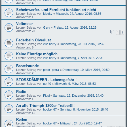
Antworten:
4
Scheinwerfer- und Fernlicht funktioniert nicht
Letzter Beitrag von
Mecky
«
Mittwoch, 24. August 2016, 08:56
Antworten:
1
Voltmeter
Letzter Beitrag von
Gery
«
Freitag, 12. August 2016, 12:29
Antworten:
22
1
2
Federbein Ölverlust
Letzter Beitrag von
ville harry
«
Donnerstag, 28. Juli 2016, 08:32
Antworten:
5
Keine Einträge möglich
Letzter Beitrag von
ville harry
«
Donnerstag, 7. April 2016, 22:31
Bastelstunde
Letzter Beitrag von
peter+petra
«
Donnerstag, 10. März 2016, 09:50
Antworten:
2
STOSSDÄMPFER - Lebensgefahr !
Letzter Beitrag von
ub-40
«
Mittwoch, 9. März 2016, 06:53
Radio
Letzter Beitrag von
Fipsi
«
Samstag, 12. Dezember 2015, 14:40
Antworten:
1
An alle Triumph 1200er Treiber!!!!
Letzter Beitrag von
bockerl67
«
Sonntag, 8. November 2015, 18:40
Antworten:
11
Reifen
Letzter Beitrag von
bockerl67
«
Mittwoch, 24. Juni 2015, 19:47
Antworten:
49