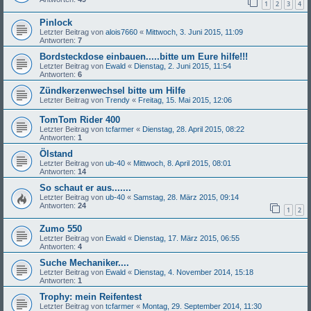
1
2
3
4
Pinlock
Letzter Beitrag von
alois7660
«
Mittwoch, 3. Juni 2015, 11:09
Antworten:
7
Bordsteckdose einbauen.....bitte um Eure hilfe!!!
Letzter Beitrag von
Ewald
«
Dienstag, 2. Juni 2015, 11:54
Antworten:
6
Zündkerzenwechsel bitte um Hilfe
Letzter Beitrag von
Trendy
«
Freitag, 15. Mai 2015, 12:06
TomTom Rider 400
Letzter Beitrag von
tcfarmer
«
Dienstag, 28. April 2015, 08:22
Antworten:
1
Ölstand
Letzter Beitrag von
ub-40
«
Mittwoch, 8. April 2015, 08:01
Antworten:
14
So schaut er aus.......
Letzter Beitrag von
ub-40
«
Samstag, 28. März 2015, 09:14
Antworten:
24
1
2
Zumo 550
Letzter Beitrag von
Ewald
«
Dienstag, 17. März 2015, 06:55
Antworten:
4
Suche Mechaniker....
Letzter Beitrag von
Ewald
«
Dienstag, 4. November 2014, 15:18
Antworten:
1
Trophy: mein Reifentest
Letzter Beitrag von
tcfarmer
«
Montag, 29. September 2014, 11:30