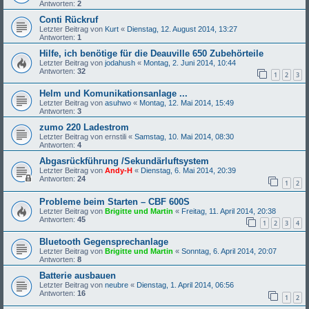
Antworten:
2
Conti Rückruf
Letzter Beitrag von
Kurt
«
Dienstag, 12. August 2014, 13:27
Antworten:
1
Hilfe, ich benötige für die Deauville 650 Zubehörteile
Letzter Beitrag von
jodahush
«
Montag, 2. Juni 2014, 10:44
Antworten:
32
1
2
3
Helm und Komunikationsanlage ...
Letzter Beitrag von
asuhwo
«
Montag, 12. Mai 2014, 15:49
Antworten:
3
zumo 220 Ladestrom
Letzter Beitrag von
ernstili
«
Samstag, 10. Mai 2014, 08:30
Antworten:
4
Abgasrückführung /Sekundärluftsystem
Letzter Beitrag von
Andy-H
«
Dienstag, 6. Mai 2014, 20:39
Antworten:
24
1
2
Probleme beim Starten – CBF 600S
Letzter Beitrag von
Brigitte und Martin
«
Freitag, 11. April 2014, 20:38
Antworten:
45
1
2
3
4
Bluetooth Gegensprechanlage
Letzter Beitrag von
Brigitte und Martin
«
Sonntag, 6. April 2014, 20:07
Antworten:
8
Batterie ausbauen
Letzter Beitrag von
neubre
«
Dienstag, 1. April 2014, 06:56
Antworten:
16
1
2