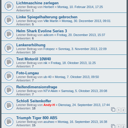
Lichtmaschine zerlegen
Letzter Beitrag von
Herbert
«
Montag, 10. Februar 2014, 17:25
Antworten:
1
Linke Spiegelhalterung gebrochen
Letzter Beitrag von
Ville Martin
«
Montag, 30. Dezember 2013, 09:01
Antworten:
5
Helm Shark Evoline Series 3
Letzter Beitrag von
adicom
«
Freitag, 20. Dezember 2013, 15:37
Antworten:
6
Lenkererhöhung
Letzter Beitrag von
Fotopez
«
Sonntag, 3. November 2013, 22:09
Antworten:
10
Test Motoröl 10W40
Letzter Beitrag von
nik
«
Freitag, 18. Oktober 2013, 11:25
Antworten:
7
Foto-Lungau
Letzter Beitrag von
ub-40
«
Montag, 7. Oktober 2013, 09:50
Antworten:
7
Reifendimensionsfrage
Letzter Beitrag von
NTV-Alwin
«
Samstag, 5. Oktober 2013, 20:08
Antworten:
7
Schloß Seitenkoffer
Letzter Beitrag von
Andy-H
«
Dienstag, 24. September 2013, 17:44
Antworten:
18
1
2
Triumph Tiger 800 ABS
Letzter Beitrag von
asuhwo
«
Montag, 16. September 2013, 16:38
Antworten:
15
1
2