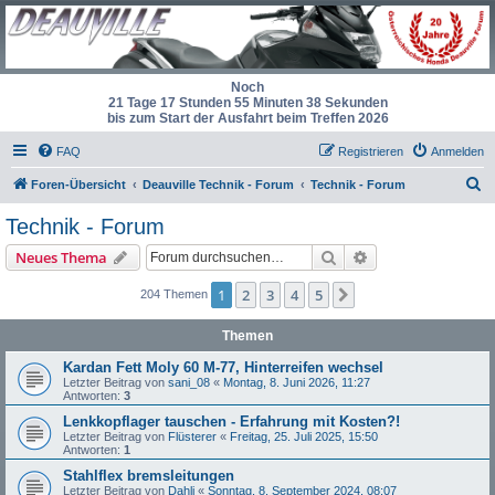
Noch
21 Tage 17 Stunden 55 Minuten 38 Sekunden
bis zum Start der Ausfahrt beim Treffen 2026
FAQ
Registrieren
Anmelden
S
Foren-Übersicht
Deauville Technik - Forum
Technik - Forum
u
Technik - Forum
c
Suche
Erweiterte Suche
Neues Thema
h
e
1
2
3
4
5
Nächste
204 Themen
Themen
Kardan Fett Moly 60 M-77, Hinterreifen wechsel
Letzter Beitrag von
sani_08
«
Montag, 8. Juni 2026, 11:27
Antworten:
3
Lenkkopflager tauschen - Erfahrung mit Kosten?!
Letzter Beitrag von
Flüsterer
«
Freitag, 25. Juli 2025, 15:50
Antworten:
1
Stahlflex bremsleitungen
Letzter Beitrag von
Dahli
«
Sonntag, 8. September 2024, 08:07