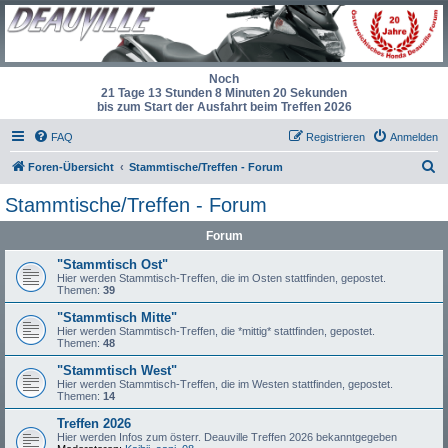
Noch
21 Tage 13 Stunden 8 Minuten 20 Sekunden
bis zum Start der Ausfahrt beim Treffen 2026
FAQ
Registrieren
Anmelden
S
Foren-Übersicht
Stammtische/Treffen - Forum
u
Stammtische/Treffen - Forum
c
Forum
h
e
"Stammtisch Ost"
Hier werden Stammtisch-Treffen, die im Osten stattfinden, gepostet.
Themen:
39
"Stammtisch Mitte"
Hier werden Stammtisch-Treffen, die *mittig* stattfinden, gepostet.
Themen:
48
"Stammtisch West"
Hier werden Stammtisch-Treffen, die im Westen stattfinden, gepostet.
Themen:
14
Treffen 2026
Hier werden Infos zum österr. Deauville Treffen 2026 bekanntgegeben