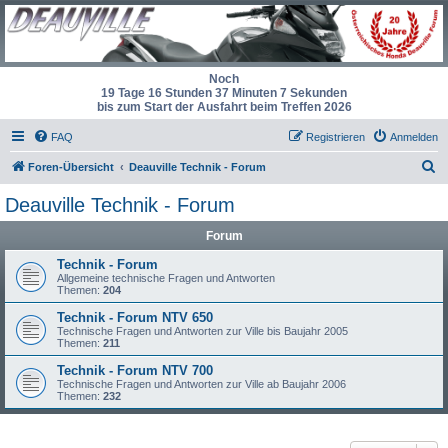
Noch
19 Tage 16 Stunden 37 Minuten 7 Sekunden
bis zum Start der Ausfahrt beim Treffen 2026
FAQ
Registrieren
Anmelden
S
Foren-Übersicht
Deauville Technik - Forum
u
Deauville Technik - Forum
c
Forum
h
e
Technik - Forum
Allgemeine technische Fragen und Antworten
Themen:
204
Technik - Forum NTV 650
Technische Fragen und Antworten zur Ville bis Baujahr 2005
Themen:
211
Technik - Forum NTV 700
Technische Fragen und Antworten zur Ville ab Baujahr 2006
Themen:
232