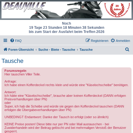
Noch
19 Tage 23 Stunden 18 Minuten 38 Sekunden
bis zum Start der Ausfahrt beim Treffen 2026
FAQ
Registrieren
Anmelden
S
Foren-Übersicht
Suche - Biete - Tausche
Tausche
u
Tausche
c
Forumsregeln
h
Hier tauschen Viller Teile.
e
Anfrage:
Ich habe einen Kofferdeckel rechts klein und würde eine "Käselochscheibe" benötigen.
Antwort:
Ich hätte eine "Käselochscheibe", brauche aber keinen Kofferdeckel (DANN erfolgen
Preisverhandlungen über PN)
oder
Super, ich hab die Scheibe und würde sie gegen den Kofferdeckel tauschen (DANN
erfolgen die Übergabeverhandlungen über PN)
UNBEDINGT Endantwort: Danke der Tausch ist erfolgt (oder so ähnlich)
KEINE Preise posten! Diese bitte nur per PN oder Mail austauschen - bei
Zuwiderhandeln wird der Beitrag gelöscht und bei mehrmaligen Verstoß der Benutzer
gesperrt.