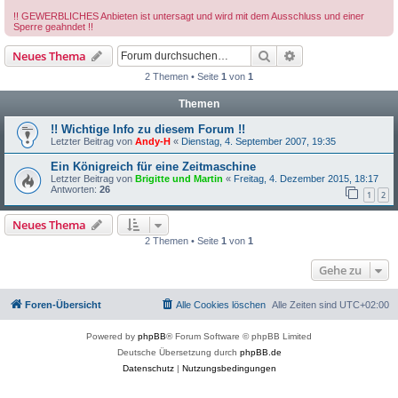
!! GEWERBLICHES Anbieten ist untersagt und wird mit dem Ausschluss und einer
Sperre geahndet !!
Suche
Erweiterte Suche
Neues Thema
2 Themen • Seite
1
von
1
Themen
!! Wichtige Info zu diesem Forum !!
Letzter Beitrag von
Andy-H
«
Dienstag, 4. September 2007, 19:35
Ein Königreich für eine Zeitmaschine
Letzter Beitrag von
Brigitte und Martin
«
Freitag, 4. Dezember 2015, 18:17
Antworten:
26
1
2
Neues Thema
2 Themen • Seite
1
von
1
Gehe zu
Foren-Übersicht
Alle Cookies löschen
Alle Zeiten sind
UTC+02:00
Powered by
phpBB
® Forum Software © phpBB Limited
Deutsche Übersetzung durch
phpBB.de
Datenschutz
|
Nutzungsbedingungen