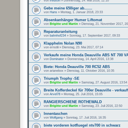
von
fredson
»
Donnerstag, 24. Mai 2018, 12:10
Gebe meine 650iger ab.......
von
Hans
»
Montag, 1. Januar 2018, 23:33
Absenkanhänger Humer Liftomat
von
Brigitte und Martin
»
Dienstag, 21. November 2017, 20
Reparaturanleitung
von
bahnhof234
»
Sonntag, 17. September 2017, 09:33
Klapphelm Nolan N90
von
ernstili
»
Dienstag, 23. Mai 2017, 07:14
Verkaufe meine Honda Deauville ABS NT 700 V
von
Dominator
»
Donnerstag, 14. April 2016, 13:38
Biete: Honda Deauville 700 RC52 ABS
von
arianebox
»
Dienstag, 11. Oktober 2016, 10:35
Triumph Trophy -SE
von
Brigitte und Martin
»
Samstag, 27. August 2016, 13:54
Breite Kofferdeckel für 700er Deauville - verkauft
von
Arvel78
»
Montag, 25. Juli 2016, 15:05
RANGIERSCHIENE ROTHEWALD
von
Brigitte und Martin
»
Samstag, 23. Juli 2016, 22:50
Innentaschen
von
Wolfgang
»
Sonntag, 17. Juli 2016, 16:35
biete vorderen kotfluegel ntv700 in schwarz