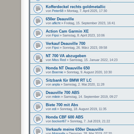
Kofferdeckel rechts goldmetallic
von
Peter68
»
Montag, 7. April 2025, 17:30
650er Deauville
von
aflicht
»
Freitag, 15. September 2023, 16:41
Action Cam Garmin XE
von
Fipsi
»
Samstag, 8. April 2023, 10:06
Verkauf Deauville 700
von
Fipsi
»
Sonntag, 26. März 2023, 09:58
NT 700 VA abzugeben
von
Miss Red
»
Samstag, 15. Januar 2022, 14:23
Honda NT Deauville 650
von
Boernie
»
Sonntag, 9. August 2020, 10:30
Sitzbank für BMW RT LC
von
anpla
»
Samstag, 2. Mai 2020, 11:28
Deauville 700 ABS
von
milein
»
Samstag, 14. September 2019, 09:27
Biete 700 mit Abs
von
edi
»
Sonntag, 18. August 2019, 11:35
Honda CBF 600 ABS
von
bockerl67
»
Sonntag, 7. Juli 2019, 21:22
Verkaufe meine 650er Deauville
von
Motorella
»
Dienstag, 28. Mai 2019, 07:20