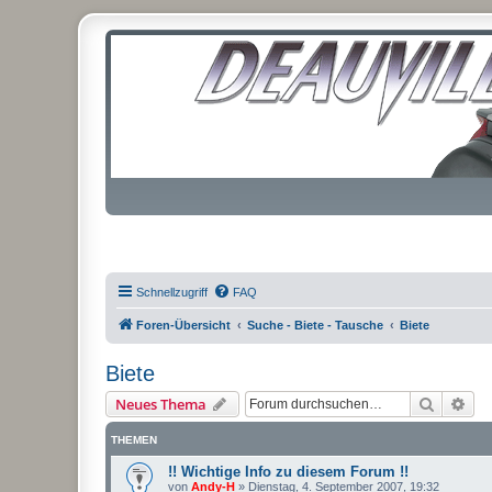
Schnellzugriff
FAQ
Foren-Übersicht
Suche - Biete - Tausche
Biete
Biete
Suche
Erw
Neues Thema
THEMEN
!! Wichtige Info zu diesem Forum !!
von
Andy-H
»
Dienstag, 4. September 2007, 19:32