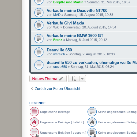
von
Brigitte und Martin
»
Sonntag, 31. Mai 2015, 18:57
Verkaufe meine Deauville NT700
von
MAD
»
Samstag, 15. August 2015, 19:38
Verkaufe Givi Maxia
von
Wild
»
Donnerstag, 20. August 2015, 14:34
Verkaufe meine BMW 1600 GT
von
Franz
»
Montag, 8. Juni 2015, 20:12
Deauville 650
von
wereich
»
Sonntag, 2. August 2015, 18:33
deauville 650 zu verkaufen, ehemalige weiße M
von
steve650
»
Sonntag, 31. Mai 2015, 06:24
Neues Thema
Zurück zur Foren-Übersicht
LEGENDE
Ungelesene Beiträge
Keine ungelesenen Beiträg
U
K
n
e
Ungelesene Beiträge [ beliebt ]
Keine ungelesenen Beiträge 
g
i
e
n
U
K
l
e
n
e
Ungelesene Beiträge [ gesperrt ]
Keine ungelesenen Beiträge
e
u
g
i