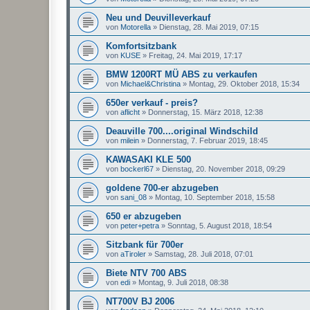
Neu und Deuvilleverkauf
von
Motorella
»
Dienstag, 28. Mai 2019, 07:15
Komfortsitzbank
von
KUSE
»
Freitag, 24. Mai 2019, 17:17
BMW 1200RT MÜ ABS zu verkaufen
von
Michael&Christina
»
Montag, 29. Oktober 2018, 15:34
650er verkauf - preis?
von
aflicht
»
Donnerstag, 15. März 2018, 12:38
Deauville 700....original Windschild
von
milein
»
Donnerstag, 7. Februar 2019, 18:45
KAWASAKI KLE 500
von
bockerl67
»
Dienstag, 20. November 2018, 09:29
goldene 700-er abzugeben
von
sani_08
»
Montag, 10. September 2018, 15:58
650 er abzugeben
von
peter+petra
»
Sonntag, 5. August 2018, 18:54
Sitzbank für 700er
von
aTiroler
»
Samstag, 28. Juli 2018, 07:01
Biete NTV 700 ABS
von
edi
»
Montag, 9. Juli 2018, 08:38
NT700V BJ 2006