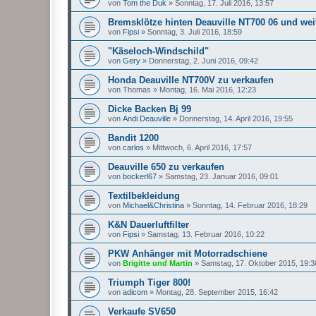
von
Tom the Duk
»
Sonntag, 17. Juli 2016, 13:57
Bremsklötze hinten Deauville NT700 06 und wei
von
Fipsi
»
Sonntag, 3. Juli 2016, 18:59
"Käseloch-Windschild"
von
Gery
»
Donnerstag, 2. Juni 2016, 09:42
Honda Deauville NT700V zu verkaufen
von
Thomas
»
Montag, 16. Mai 2016, 12:23
Dicke Backen Bj 99
von
Andi Deauville
»
Donnerstag, 14. April 2016, 19:55
Bandit 1200
von
carlos
»
Mittwoch, 6. April 2016, 17:57
Deauville 650 zu verkaufen
von
bockerl67
»
Samstag, 23. Januar 2016, 09:01
Textilbekleidung
von
Michael&Christina
»
Sonntag, 14. Februar 2016, 18:29
K&N Dauerluftfilter
von
Fipsi
»
Samstag, 13. Februar 2016, 10:22
PKW Anhänger mit Motorradschiene
von
Brigitte und Martin
»
Samstag, 17. Oktober 2015, 19:3
Triumph Tiger 800!
von
adicom
»
Montag, 28. September 2015, 16:42
Verkaufe SV650