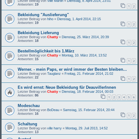
Letzter Beitrag von
Ville Martin
«
Dienstag, 8. April 2014, 23:01
Antworten:
19
1
2
Bekleidung "Auslieferung"
Letzter Beitrag von
hiho
«
Dienstag, 1. April 2014, 22:15
Antworten:
19
1
2
Bekleidung Lieferung
Letzter Beitrag von
Chatty
«
Dienstag, 25. März 2014, 20:39
Antworten:
18
1
2
Bestellmöglichkeit bis 1.März
Letzter Beitrag von
Chatty
«
Montag, 10. März 2014, 13:52
Antworten:
15
1
2
Werner. - mein Paps, er wird immer der Besten bleiben...
Letzter Beitrag von
Tauglanz
«
Freitag, 21. Februar 2014, 21:02
Antworten:
22
1
2
Es wird ernst: Neue Bekleidung für DeauvillerInnen
Letzter Beitrag von
Chatty
«
Dienstag, 18. Februar 2014, 00:03
Antworten:
86
1
2
3
4
5
6
Modeschau
Letzter Beitrag von
BoDeau
«
Samstag, 15. Februar 2014, 20:44
Antworten:
16
1
2
Schaltung
Letzter Beitrag von
ville harry
«
Montag, 29. Juli 2013, 14:52
Antworten:
13