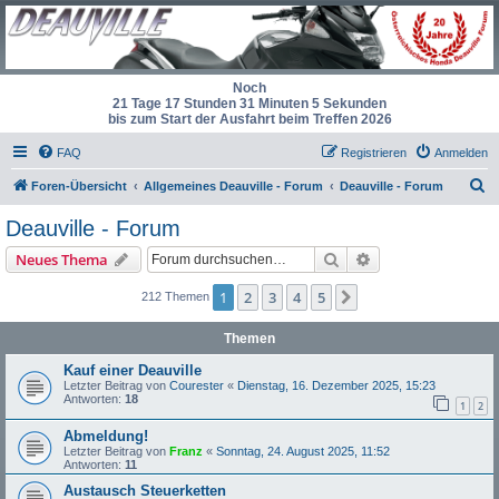
Noch
21 Tage 17 Stunden 31 Minuten 4 Sekunden
bis zum Start der Ausfahrt beim Treffen 2026
FAQ
Registrieren
Anmelden
S
Foren-Übersicht
Allgemeines Deauville - Forum
Deauville - Forum
u
Deauville - Forum
c
Suche
Erweiterte Suche
Neues Thema
h
e
1
2
3
4
5
Nächste
212 Themen
Themen
Kauf einer Deauville
Letzter Beitrag von
Courester
«
Dienstag, 16. Dezember 2025, 15:23
Antworten:
18
1
2
Abmeldung!
Letzter Beitrag von
Franz
«
Sonntag, 24. August 2025, 11:52
Antworten:
11
Austausch Steuerketten