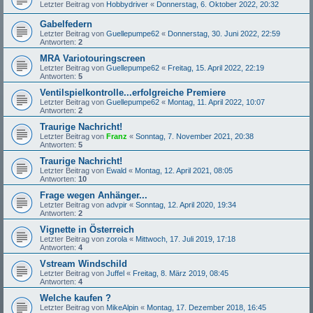
Letzter Beitrag von
Hobbydriver
«
Donnerstag, 6. Oktober 2022, 20:32
Gabelfedern
Letzter Beitrag von
Guellepumpe62
«
Donnerstag, 30. Juni 2022, 22:59
Antworten:
2
MRA Variotouringscreen
Letzter Beitrag von
Guellepumpe62
«
Freitag, 15. April 2022, 22:19
Antworten:
5
Ventilspielkontrolle...erfolgreiche Premiere
Letzter Beitrag von
Guellepumpe62
«
Montag, 11. April 2022, 10:07
Antworten:
2
Traurige Nachricht!
Letzter Beitrag von
Franz
«
Sonntag, 7. November 2021, 20:38
Antworten:
5
Traurige Nachricht!
Letzter Beitrag von
Ewald
«
Montag, 12. April 2021, 08:05
Antworten:
10
Frage wegen Anhänger...
Letzter Beitrag von
advpir
«
Sonntag, 12. April 2020, 19:34
Antworten:
2
Vignette in Österreich
Letzter Beitrag von
zorola
«
Mittwoch, 17. Juli 2019, 17:18
Antworten:
4
Vstream Windschild
Letzter Beitrag von
Juffel
«
Freitag, 8. März 2019, 08:45
Antworten:
4
Welche kaufen ?
Letzter Beitrag von
MikeAlpin
«
Montag, 17. Dezember 2018, 16:45