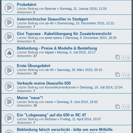
Probefahrt
Letzter Beitrag von
Boernie
«
Sonntag, 31. Januar 2016, 13:18
Antworten:
5
österreichischer Deauviller in Stuttgart
Letzter Beitrag von
ub-40
«
Donnerstag, 10. Dezember 2015, 12:22
Antworten:
7
Givi Topcase - Kabelübergang für Zusatzbremslicht
Letzter Beitrag von
peter+petra
«
Dienstag, 8. Dezember 2015, 18:20
Antworten:
5
Bekleidung - Preise & Modelle & Bestellung
Letzter Beitrag von
bigadi
«
Montag, 6. Juli 2015, 10:17
Antworten:
27
1
2
Erste Übungsfahrt
Letzter Beitrag von
ub-40
«
Samstag, 28. März 2015, 09:10
Antworten:
18
1
2
Verkaufe meine Deauville 650
Letzter Beitrag von
KurvenKurvenKurven
«
Dienstag, 15. Juli 2014, 12:04
Antworten:
7
Meine "neue"!
Letzter Beitrag von
stone
«
Sonntag, 8. Juni 2014, 16:50
Antworten:
19
1
2
Ein "Lobgesang" auf die 650 er RC 47
Letzter Beitrag von
BoDeau
«
Freitag, 11. April 2014, 20:07
Antworten:
7
Bekleidung falsch verschickt - bitte um eure Mithilfe