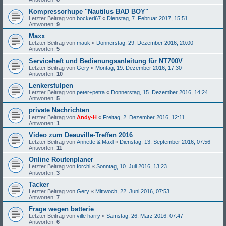
Kompressorhupe "Nautilus BAD BOY"
Letzter Beitrag von
bockerl67
«
Dienstag, 7. Februar 2017, 15:51
Antworten:
9
Maxx
Letzter Beitrag von
mauk
«
Donnerstag, 29. Dezember 2016, 20:00
Antworten:
5
Serviceheft und Bedienungsanleitung für NT700V
Letzter Beitrag von
Gery
«
Montag, 19. Dezember 2016, 17:30
Antworten:
10
Lenkerstulpen
Letzter Beitrag von
peter+petra
«
Donnerstag, 15. Dezember 2016, 14:24
Antworten:
5
private Nachrichten
Letzter Beitrag von
Andy-H
«
Freitag, 2. Dezember 2016, 12:11
Antworten:
1
Video zum Deauville-Treffen 2016
Letzter Beitrag von
Annette & Maxl
«
Dienstag, 13. September 2016, 07:56
Antworten:
11
Online Routenplaner
Letzter Beitrag von
forchi
«
Sonntag, 10. Juli 2016, 13:23
Antworten:
3
Tacker
Letzter Beitrag von
Gery
«
Mittwoch, 22. Juni 2016, 07:53
Antworten:
7
Frage wegen batterie
Letzter Beitrag von
ville harry
«
Samstag, 26. März 2016, 07:47
Antworten:
6