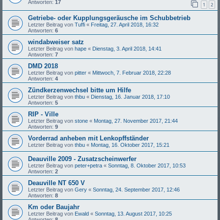
Antworten:
17
1
2
Getriebe- oder Kupplungsgeräusche im Schubbetrieb
Letzter Beitrag von
Tuffi
«
Freitag, 27. April 2018, 16:32
Antworten:
6
windabweiser satz
Letzter Beitrag von
hape
«
Dienstag, 3. April 2018, 14:41
Antworten:
7
DMD 2018
Letzter Beitrag von
pitter
«
Mittwoch, 7. Februar 2018, 22:28
Antworten:
4
Zündkerzenwechsel bitte um Hilfe
Letzter Beitrag von
thbu
«
Dienstag, 16. Januar 2018, 17:10
Antworten:
5
RIP - Ville
Letzter Beitrag von
stone
«
Montag, 27. November 2017, 21:44
Antworten:
9
Vorderrad anheben mit Lenkopffständer
Letzter Beitrag von
thbu
«
Montag, 16. Oktober 2017, 15:21
Deauville 2009 - Zusatzscheinwerfer
Letzter Beitrag von
peter+petra
«
Sonntag, 8. Oktober 2017, 10:53
Antworten:
2
Deauville NT 650 V
Letzter Beitrag von
Gery
«
Sonntag, 24. September 2017, 12:46
Antworten:
8
Km oder Baujahr
Letzter Beitrag von
Ewald
«
Sonntag, 13. August 2017, 10:25
Antworten:
8