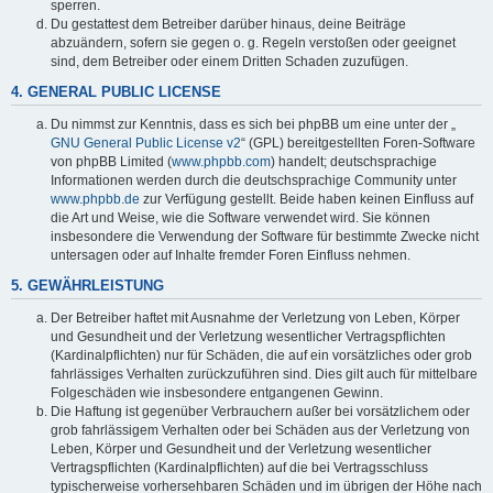
sperren.
Du gestattest dem Betreiber darüber hinaus, deine Beiträge
abzuändern, sofern sie gegen o. g. Regeln verstoßen oder geeignet
sind, dem Betreiber oder einem Dritten Schaden zuzufügen.
4. GENERAL PUBLIC LICENSE
Du nimmst zur Kenntnis, dass es sich bei phpBB um eine unter der „
GNU General Public License v2
“ (GPL) bereitgestellten Foren-Software
von phpBB Limited (
www.phpbb.com
) handelt; deutschsprachige
Informationen werden durch die deutschsprachige Community unter
www.phpbb.de
zur Verfügung gestellt. Beide haben keinen Einfluss auf
die Art und Weise, wie die Software verwendet wird. Sie können
insbesondere die Verwendung der Software für bestimmte Zwecke nicht
untersagen oder auf Inhalte fremder Foren Einfluss nehmen.
5. GEWÄHRLEISTUNG
Der Betreiber haftet mit Ausnahme der Verletzung von Leben, Körper
und Gesundheit und der Verletzung wesentlicher Vertragspflichten
(Kardinalpflichten) nur für Schäden, die auf ein vorsätzliches oder grob
fahrlässiges Verhalten zurückzuführen sind. Dies gilt auch für mittelbare
Folgeschäden wie insbesondere entgangenen Gewinn.
Die Haftung ist gegenüber Verbrauchern außer bei vorsätzlichem oder
grob fahrlässigem Verhalten oder bei Schäden aus der Verletzung von
Leben, Körper und Gesundheit und der Verletzung wesentlicher
Vertragspflichten (Kardinalpflichten) auf die bei Vertragsschluss
typischerweise vorhersehbaren Schäden und im übrigen der Höhe nach