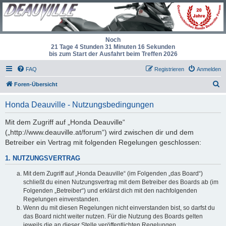
Noch
21 Tage 4 Stunden 31 Minuten 16 Sekunden
bis zum Start der Ausfahrt beim Treffen 2026
FAQ
Registrieren
Anmelden
S
Foren-Übersicht
u
Honda Deauville - Nutzungsbedingungen
c
h
Mit dem Zugriff auf „Honda Deauville“
(„http://www.deauville.at/forum“) wird zwischen dir und dem
e
Betreiber ein Vertrag mit folgenden Regelungen geschlossen:
1. NUTZUNGSVERTRAG
Mit dem Zugriff auf „Honda Deauville“ (im Folgenden „das Board“)
schließt du einen Nutzungsvertrag mit dem Betreiber des Boards ab (im
Folgenden „Betreiber“) und erklärst dich mit den nachfolgenden
Regelungen einverstanden.
Wenn du mit diesen Regelungen nicht einverstanden bist, so darfst du
das Board nicht weiter nutzen. Für die Nutzung des Boards gelten
jeweils die an dieser Stelle veröffentlichten Regelungen.