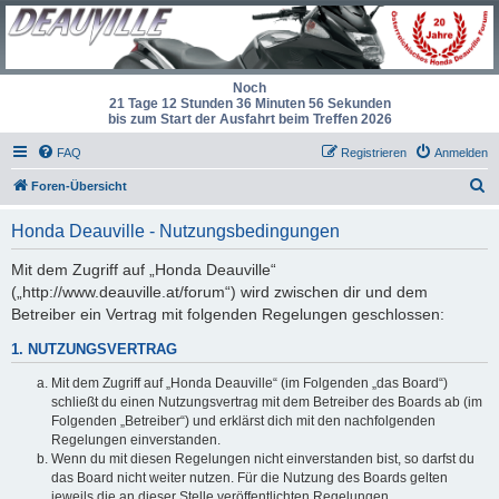
Noch
21 Tage 12 Stunden 36 Minuten 56 Sekunden
bis zum Start der Ausfahrt beim Treffen 2026
FAQ
Registrieren
Anmelden
S
Foren-Übersicht
u
Honda Deauville - Nutzungsbedingungen
c
h
Mit dem Zugriff auf „Honda Deauville“
(„http://www.deauville.at/forum“) wird zwischen dir und dem
e
Betreiber ein Vertrag mit folgenden Regelungen geschlossen:
1. NUTZUNGSVERTRAG
Mit dem Zugriff auf „Honda Deauville“ (im Folgenden „das Board“)
schließt du einen Nutzungsvertrag mit dem Betreiber des Boards ab (im
Folgenden „Betreiber“) und erklärst dich mit den nachfolgenden
Regelungen einverstanden.
Wenn du mit diesen Regelungen nicht einverstanden bist, so darfst du
das Board nicht weiter nutzen. Für die Nutzung des Boards gelten
jeweils die an dieser Stelle veröffentlichten Regelungen.