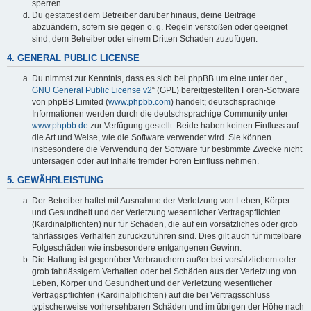
sperren.
Du gestattest dem Betreiber darüber hinaus, deine Beiträge
abzuändern, sofern sie gegen o. g. Regeln verstoßen oder geeignet
sind, dem Betreiber oder einem Dritten Schaden zuzufügen.
4. GENERAL PUBLIC LICENSE
Du nimmst zur Kenntnis, dass es sich bei phpBB um eine unter der „
GNU General Public License v2
“ (GPL) bereitgestellten Foren-Software
von phpBB Limited (
www.phpbb.com
) handelt; deutschsprachige
Informationen werden durch die deutschsprachige Community unter
www.phpbb.de
zur Verfügung gestellt. Beide haben keinen Einfluss auf
die Art und Weise, wie die Software verwendet wird. Sie können
insbesondere die Verwendung der Software für bestimmte Zwecke nicht
untersagen oder auf Inhalte fremder Foren Einfluss nehmen.
5. GEWÄHRLEISTUNG
Der Betreiber haftet mit Ausnahme der Verletzung von Leben, Körper
und Gesundheit und der Verletzung wesentlicher Vertragspflichten
(Kardinalpflichten) nur für Schäden, die auf ein vorsätzliches oder grob
fahrlässiges Verhalten zurückzuführen sind. Dies gilt auch für mittelbare
Folgeschäden wie insbesondere entgangenen Gewinn.
Die Haftung ist gegenüber Verbrauchern außer bei vorsätzlichem oder
grob fahrlässigem Verhalten oder bei Schäden aus der Verletzung von
Leben, Körper und Gesundheit und der Verletzung wesentlicher
Vertragspflichten (Kardinalpflichten) auf die bei Vertragsschluss
typischerweise vorhersehbaren Schäden und im übrigen der Höhe nach