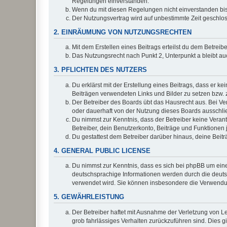
Regelungen einverstanden.
Wenn du mit diesen Regelungen nicht einverstanden bist,
Der Nutzungsvertrag wird auf unbestimmte Zeit geschlos
2. EINRÄUMUNG VON NUTZUNGSRECHTEN
Mit dem Erstellen eines Beitrags erteilst du dem Betrei
Das Nutzungsrecht nach Punkt 2, Unterpunkt a bleibt 
3. PFLICHTEN DES NUTZERS
Du erklärst mit der Erstellung eines Beitrags, dass er ke
Beiträgen verwendeten Links und Bilder zu setzen bzw.
Der Betreiber des Boards übt das Hausrecht aus. Bei V
oder dauerhaft von der Nutzung dieses Boards ausschlie
Du nimmst zur Kenntnis, dass der Betreiber keine Verantw
Betreiber, dein Benutzerkonto, Beiträge und Funktionen 
Du gestattest dem Betreiber darüber hinaus, deine Beit
4. GENERAL PUBLIC LICENSE
Du nimmst zur Kenntnis, dass es sich bei phpBB um eine
deutschsprachige Informationen werden durch die deu
verwendet wird. Sie können insbesondere die Verwendun
5. GEWÄHRLEISTUNG
Der Betreiber haftet mit Ausnahme der Verletzung von Le
grob fahrlässiges Verhalten zurückzuführen sind. Dies 