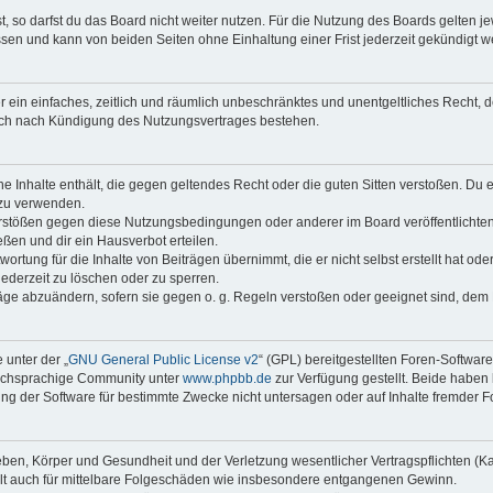
 so darfst du das Board nicht weiter nutzen. Für die Nutzung des Boards gelten jew
sen und kann von beiden Seiten ohne Einhaltung einer Frist jederzeit gekündigt w
ber ein einfaches, zeitlich und räumlich unbeschränktes und unentgeltliches Recht
auch nach Kündigung des Nutzungsvertrages bestehen.
ine Inhalte enthält, die gegen geltendes Recht oder die guten Sitten verstoßen. Du 
 zu verwenden.
erstößen gegen diese Nutzungsbedingungen oder anderer im Board veröffentlichte
ßen und dir ein Hausverbot erteilen.
ortung für die Inhalte von Beiträgen übernimmt, die er nicht selbst erstellt hat od
jederzeit zu löschen oder zu sperren.
räge abzuändern, sofern sie gegen o. g. Regeln verstoßen oder geeignet sind, dem
 unter der „
GNU General Public License v2
“ (GPL) bereitgestellten Foren-Softwar
tschsprachige Community unter
www.phpbb.de
zur Verfügung gestellt. Beide haben 
g der Software für bestimmte Zwecke nicht untersagen oder auf Inhalte fremder F
ben, Körper und Gesundheit und der Verletzung wesentlicher Vertragspflichten (Kard
gilt auch für mittelbare Folgeschäden wie insbesondere entgangenen Gewinn.