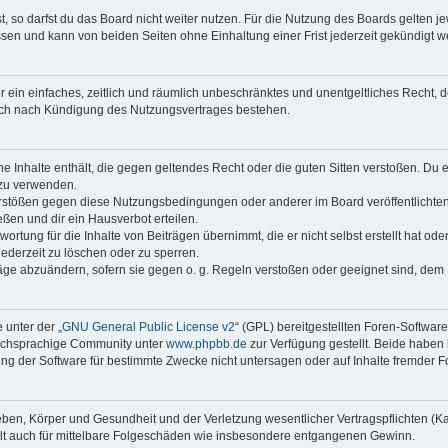
 so darfst du das Board nicht weiter nutzen. Für die Nutzung des Boards gelten jew
sen und kann von beiden Seiten ohne Einhaltung einer Frist jederzeit gekündigt w
ber ein einfaches, zeitlich und räumlich unbeschränktes und unentgeltliches Recht
auch nach Kündigung des Nutzungsvertrages bestehen.
ine Inhalte enthält, die gegen geltendes Recht oder die guten Sitten verstoßen. Du 
 zu verwenden.
erstößen gegen diese Nutzungsbedingungen oder anderer im Board veröffentlichte
ßen und dir ein Hausverbot erteilen.
ortung für die Inhalte von Beiträgen übernimmt, die er nicht selbst erstellt hat od
jederzeit zu löschen oder zu sperren.
räge abzuändern, sofern sie gegen o. g. Regeln verstoßen oder geeignet sind, dem
 unter der „
GNU General Public License v2
“ (GPL) bereitgestellten Foren-Softwar
tschsprachige Community unter
www.phpbb.de
zur Verfügung gestellt. Beide haben 
g der Software für bestimmte Zwecke nicht untersagen oder auf Inhalte fremder F
ben, Körper und Gesundheit und der Verletzung wesentlicher Vertragspflichten (Kard
gilt auch für mittelbare Folgeschäden wie insbesondere entgangenen Gewinn.