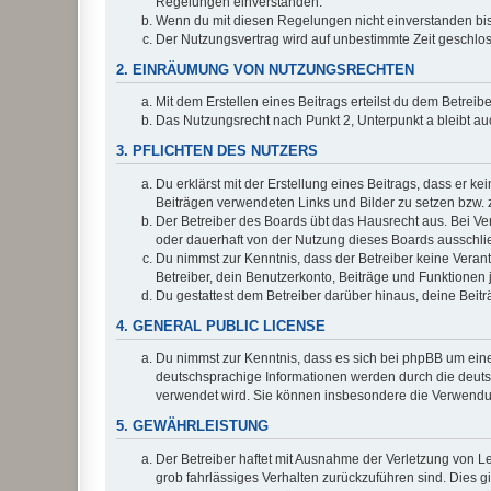
Regelungen einverstanden.
Wenn du mit diesen Regelungen nicht einverstanden bist,
Der Nutzungsvertrag wird auf unbestimmte Zeit geschlos
2. EINRÄUMUNG VON NUTZUNGSRECHTEN
Mit dem Erstellen eines Beitrags erteilst du dem Betrei
Das Nutzungsrecht nach Punkt 2, Unterpunkt a bleibt 
3. PFLICHTEN DES NUTZERS
Du erklärst mit der Erstellung eines Beitrags, dass er ke
Beiträgen verwendeten Links und Bilder zu setzen bzw.
Der Betreiber des Boards übt das Hausrecht aus. Bei V
oder dauerhaft von der Nutzung dieses Boards ausschlie
Du nimmst zur Kenntnis, dass der Betreiber keine Verantw
Betreiber, dein Benutzerkonto, Beiträge und Funktionen 
Du gestattest dem Betreiber darüber hinaus, deine Beit
4. GENERAL PUBLIC LICENSE
Du nimmst zur Kenntnis, dass es sich bei phpBB um eine
deutschsprachige Informationen werden durch die deu
verwendet wird. Sie können insbesondere die Verwendun
5. GEWÄHRLEISTUNG
Der Betreiber haftet mit Ausnahme der Verletzung von Le
grob fahrlässiges Verhalten zurückzuführen sind. Dies 