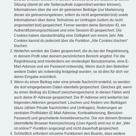
Sitzung (damit dir alle Seitenaufrufe zugeordnet werden können),
Informationen über die von dir gelesenen Beiträge (zur Markierung
dieser als gelesen/ungelesen; sofern du nicht angemeldet bist) sowie
Informationen über deine Teilnahme an Umfragen (sofern du nicht
angemeldet bist) gespeichert. Ferner werden deine Benutzer-ID, ein
Authentifizierungsschlüssel und eine Session-ID gespeichert. Die
Cookies haben standardmäßig eine Gültigkeit von einem Jahr. Alle
Cookies kannst du jederzeit über die Funktion „Alle Cookies löschen“
löschen.
Weiterhin werden die Daten gespeichert, die du bei der Registrierung,
in deinem Profil oder deinem persönlichem Bereich angibst. Für die
Registrierung sind mindestens ein eindeutiger Benutzername, eine E-
Mail-Adresse und ein Passwort notwendig. Wenn durch den Betreiber
weitere Daten als notwendig festgelegt wurden, so ist dies für dich vor
deren Eingabe ersichtlich.
Wenn du einen Beitrag oder eine private Nachricht erstellst, so werden
die dort eingegebenen Daten ebenfalls gespeichert. Gleiches gilt, wenn
du einen Beitrag als Entwurf zwischenspeicherst. In diesen Fällen wird
auch deine IP-Adresse gespeichert. Die IP-Adresse wird weiterhin bei
folgenden Aktionen gespeichert: Löschen und Ändern von Beiträgen
(dazu zählen Private Nachrichten und Umfragen), Änderungen an
zentralen Profildaten (E-Mail-Adresse, Kontoaktivierung, Benutzer-
Passwort) und gescheiterte Anmeldeversuche. Die von deinem Browser
übermittelte Browser-Kennzeichnung (User Agent) wird nur in der „Wer
ist online?“-Funktion angezeigt und nicht dauerhaft gespeichert.
Schließlich erfordern einzelne Funktionen des Boards, dass weitere