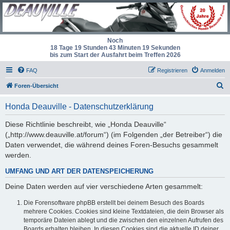
Noch
18 Tage 19 Stunden 43 Minuten 18 Sekunden
bis zum Start der Ausfahrt beim Treffen 2026
FAQ
Registrieren
Anmelden
S
Foren-Übersicht
u
Honda Deauville - Datenschutzerklärung
c
h
Diese Richtlinie beschreibt, wie „Honda Deauville“
(„http://www.deauville.at/forum“) (im Folgenden „der Betreiber“) die
e
Daten verwendet, die während deines Foren-Besuchs gesammelt
werden.
UMFANG UND ART DER DATENSPEICHERUNG
Deine Daten werden auf vier verschiedene Arten gesammelt:
Die Forensoftware phpBB erstellt bei deinem Besuch des Boards
mehrere Cookies. Cookies sind kleine Textdateien, die dein Browser als
temporäre Dateien ablegt und die zwischen den einzelnen Aufrufen des
Boards erhalten bleiben. In diesen Cookies sind die aktuelle ID deiner