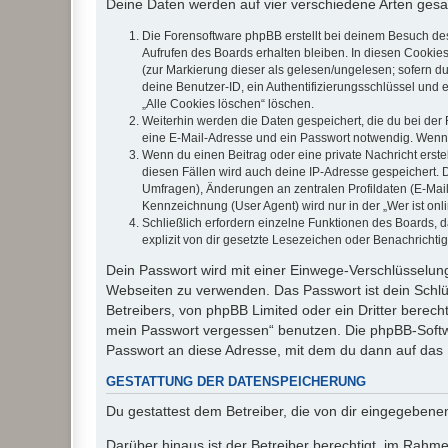
Deine Daten werden auf vier verschiedene Arten ges
Die Forensoftware phpBB erstellt bei deinem Besuch de
Aufrufen des Boards erhalten bleiben. In diesen Cookies
(zur Markierung dieser als gelesen/ungelesen; sofern d
deine Benutzer-ID, ein Authentifizierungsschlüssel und 
„Alle Cookies löschen“ löschen.
Weiterhin werden die Daten gespeichert, die du bei der 
eine E-Mail-Adresse und ein Passwort notwendig. Wenn du
Wenn du einen Beitrag oder eine private Nachricht erste
diesen Fällen wird auch deine IP-Adresse gespeichert. 
Umfragen), Änderungen an zentralen Profildaten (E-Mai
Kennzeichnung (User Agent) wird nur in der „Wer ist onl
Schließlich erfordern einzelne Funktionen des Boards,
explizit von dir gesetzte Lesezeichen oder Benachrichti
Dein Passwort wird mit einer Einwege-Verschlüsselung 
Webseiten zu verwenden. Das Passwort ist dein Schlü
Betreibers, von phpBB Limited oder ein Dritter berec
mein Passwort vergessen“ benutzen. Die phpBB-Softw
Passwort an diese Adresse, mit dem du dann auf das 
GESTATTUNG DER DATENSPEICHERUNG
Du gestattest dem Betreiber, die von dir eingegeben
Darüber hinaus ist der Betreiber berechtigt, im Rahm