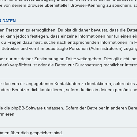
r von deinem Browser übermittelter Browser-Kennung zu speichern, so
R DATEN
n Personen zu ermöglichen. Du bist dir daher bewusst, dass die Daten d
ber kann jedoch festlegen, dass einzelne Informationen nur für einen ei
n du Fragen dazu hast, suche nach entsprechenden Informationen im Fo
n Betreiber und von ihm beauftragte Personen (Administratoren) zugäng
r nur mit deiner Zustimmung an Dritte weitergeben. Dies gilt nicht, s
n) verpflichtet ist oder die Daten zur Durchsetzung rechtlicher Interes
er den von dir angegebenen Kontaktdaten zu kontaktieren, sofern dies 
andere Benutzer dich kontaktieren, sofern du dies in deinem persönliche
, die die phpBB-Software umfassen. Sofern der Betreiber in anderen Be
ormieren.
 Daten über dich gespeichert sind.