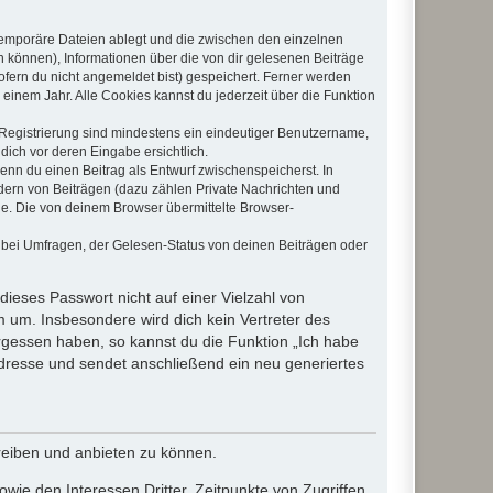
 temporäre Dateien ablegt und die zwischen den einzelnen
en können), Informationen über die von dir gelesenen Beiträge
ofern du nicht angemeldet bist) gespeichert. Ferner werden
einem Jahr. Alle Cookies kannst du jederzeit über die Funktion
e Registrierung sind mindestens ein eindeutiger Benutzername,
dich vor deren Eingabe ersichtlich.
wenn du einen Beitrag als Entwurf zwischenspeicherst. In
dern von Beiträgen (dazu zählen Private Nachrichten und
e. Die von deinem Browser übermittelte Browser-
 bei Umfragen, der Gelesen-Status von deinen Beiträgen oder
dieses Passwort nicht auf einer Vielzahl von
 um. Insbesondere wird dich kein Vertreter des
ergessen haben, so kannst du die Funktion „Ich habe
resse und sendet anschließend ein neu generiertes
reiben und anbieten zu können.
ie den Interessen Dritter, Zeitpunkte von Zugriffen