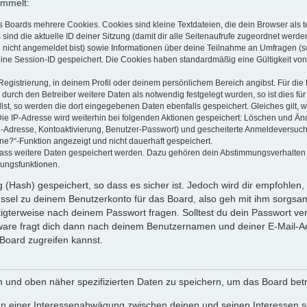
ammelt:
s Boards mehrere Cookies. Cookies sind kleine Textdateien, die dein Browser als
 sind die aktuelle ID deiner Sitzung (damit dir alle Seitenaufrufe zugeordnet werd
u nicht angemeldet bist) sowie Informationen über deine Teilnahme an Umfragen (s
eine Session-ID gespeichert. Die Cookies haben standardmäßig eine Gültigkeit von 
Registrierung, in deinem Profil oder deinem persönlichem Bereich angibst. Für di
rch den Betreiber weitere Daten als notwendig festgelegt wurden, so ist dies für 
llst, so werden die dort eingegebenen Daten ebenfalls gespeichert. Gleiches gilt, 
Die IP-Adresse wird weiterhin bei folgenden Aktionen gespeichert: Löschen und Än
l-Adresse, Kontoaktivierung, Benutzer-Passwort) und gescheiterte Anmeldeversuch
ine?“-Funktion angezeigt und nicht dauerhaft gespeichert.
 dass weitere Daten gespeichert werden. Dazu gehören dein Abstimmungsverhalten
gungsfunktionen.
(Hash) gespeichert, so dass es sicher ist. Jedoch wird dir empfohlen, 
ssel zu deinem Benutzerkonto für das Board, also geh mit ihm sorgsam
htigterweise nach deinem Passwort fragen. Solltest du dein Passwort v
are fragt dich dann nach deinem Benutzernamen und deiner E-Mail-Ad
Board zugreifen kannst.
en und oben näher spezifizierten Daten zu speichern, um das Board bet
en einer Interessenabwägung zwischen deinen und seinen Interessen sow