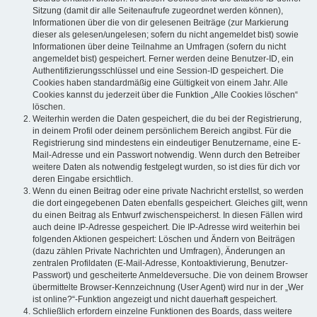
Sitzung (damit dir alle Seitenaufrufe zugeordnet werden können),
Informationen über die von dir gelesenen Beiträge (zur Markierung
dieser als gelesen/ungelesen; sofern du nicht angemeldet bist) sowie
Informationen über deine Teilnahme an Umfragen (sofern du nicht
angemeldet bist) gespeichert. Ferner werden deine Benutzer-ID, ein
Authentifizierungsschlüssel und eine Session-ID gespeichert. Die
Cookies haben standardmäßig eine Gültigkeit von einem Jahr. Alle
Cookies kannst du jederzeit über die Funktion „Alle Cookies löschen“
löschen.
Weiterhin werden die Daten gespeichert, die du bei der Registrierung,
in deinem Profil oder deinem persönlichem Bereich angibst. Für die
Registrierung sind mindestens ein eindeutiger Benutzername, eine E-
Mail-Adresse und ein Passwort notwendig. Wenn durch den Betreiber
weitere Daten als notwendig festgelegt wurden, so ist dies für dich vor
deren Eingabe ersichtlich.
Wenn du einen Beitrag oder eine private Nachricht erstellst, so werden
die dort eingegebenen Daten ebenfalls gespeichert. Gleiches gilt, wenn
du einen Beitrag als Entwurf zwischenspeicherst. In diesen Fällen wird
auch deine IP-Adresse gespeichert. Die IP-Adresse wird weiterhin bei
folgenden Aktionen gespeichert: Löschen und Ändern von Beiträgen
(dazu zählen Private Nachrichten und Umfragen), Änderungen an
zentralen Profildaten (E-Mail-Adresse, Kontoaktivierung, Benutzer-
Passwort) und gescheiterte Anmeldeversuche. Die von deinem Browser
übermittelte Browser-Kennzeichnung (User Agent) wird nur in der „Wer
ist online?“-Funktion angezeigt und nicht dauerhaft gespeichert.
Schließlich erfordern einzelne Funktionen des Boards, dass weitere