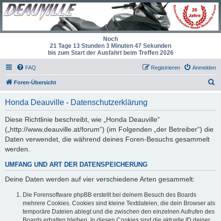
Noch
21 Tage 13 Stunden 3 Minuten 47 Sekunden
bis zum Start der Ausfahrt beim Treffen 2026
FAQ
Registrieren
Anmelden
S
Foren-Übersicht
u
Honda Deauville - Datenschutzerklärung
c
h
Diese Richtlinie beschreibt, wie „Honda Deauville“
(„http://www.deauville.at/forum“) (im Folgenden „der Betreiber“) die
e
Daten verwendet, die während deines Foren-Besuchs gesammelt
werden.
UMFANG UND ART DER DATENSPEICHERUNG
Deine Daten werden auf vier verschiedene Arten gesammelt:
Die Forensoftware phpBB erstellt bei deinem Besuch des Boards
mehrere Cookies. Cookies sind kleine Textdateien, die dein Browser als
temporäre Dateien ablegt und die zwischen den einzelnen Aufrufen des
Boards erhalten bleiben. In diesen Cookies sind die aktuelle ID deiner