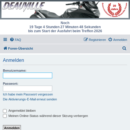
Noch
19 Tage 4 Stunden 27 Minuten 48 Sekunden
bis zum Start der Ausfahrt beim Treffen 2026
FAQ
Registrieren
Anmelden
S
Foren-Übersicht
u
Anmelden
c
h
Benutzername:
e
Passwort:
Ich habe mein Passwort vergessen
Die Aktivierungs-E-Mail erneut senden
Angemeldet bleiben
Meinen Online-Status während dieser Sitzung verbergen