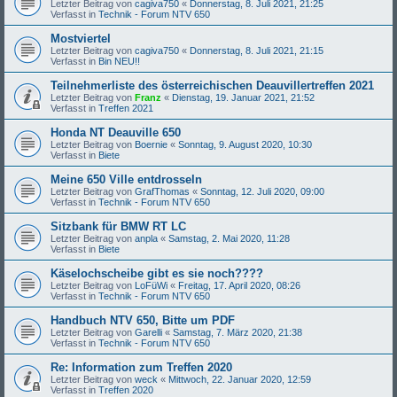
Letzter Beitrag von
cagiva750
«
Donnerstag, 8. Juli 2021, 21:25
Verfasst in
Technik - Forum NTV 650
Mostviertel
Letzter Beitrag von
cagiva750
«
Donnerstag, 8. Juli 2021, 21:15
Verfasst in
Bin NEU!!
Teilnehmerliste des österreichischen Deauvillertreffen 2021
Letzter Beitrag von
Franz
«
Dienstag, 19. Januar 2021, 21:52
Verfasst in
Treffen 2021
Honda NT Deauville 650
Letzter Beitrag von
Boernie
«
Sonntag, 9. August 2020, 10:30
Verfasst in
Biete
Meine 650 Ville entdrosseln
Letzter Beitrag von
GrafThomas
«
Sonntag, 12. Juli 2020, 09:00
Verfasst in
Technik - Forum NTV 650
Sitzbank für BMW RT LC
Letzter Beitrag von
anpla
«
Samstag, 2. Mai 2020, 11:28
Verfasst in
Biete
Käselochscheibe gibt es sie noch????
Letzter Beitrag von
LoFüWi
«
Freitag, 17. April 2020, 08:26
Verfasst in
Technik - Forum NTV 650
Handbuch NTV 650, Bitte um PDF
Letzter Beitrag von
Garelli
«
Samstag, 7. März 2020, 21:38
Verfasst in
Technik - Forum NTV 650
Re: Information zum Treffen 2020
Letzter Beitrag von
weck
«
Mittwoch, 22. Januar 2020, 12:59
Verfasst in
Treffen 2020