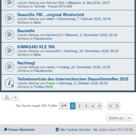
Letzter Beitrag von
Werner1955
«
Mittwoch, 8. Mai 2019, 18:07
Verfasst in
Technik - Forum NTV 650
Deauville 700....original Windschild
Letzter Beitrag von
milein
«
Donnerstag, 7. Februar 2019, 18:45
Verfasst in
Biete
Baustelle
Letzter Beitrag von
binchen13
«
Mittwoch, 5. Dezember 2018, 16:18
Verfasst in
Plauderecke
KAWASAKI KLE 500
Letzter Beitrag von
bockerl67
«
Dienstag, 20. November 2018, 09:29
Verfasst in
Biete
Nachtrag!
Letzter Beitrag von
carlos
«
Freitag, 16. November 2018, 14:26
Verfasst in
Plauderecke
Teilnehmerliste des österreichischen Deauvillertreffen 2019
Letzter Beitrag von
Franz
«
Dienstag, 2. Oktober 2018, 20:42
Verfasst in
Treffen 2019
Seite
1
von
9
1
2
3
4
5
9
Nächst
Die Suche ergab 442 Treffer
…
Gehe zu
Foren-Übersicht
Alle Cookies löschen
Alle Zeiten sind
UTC+02:00