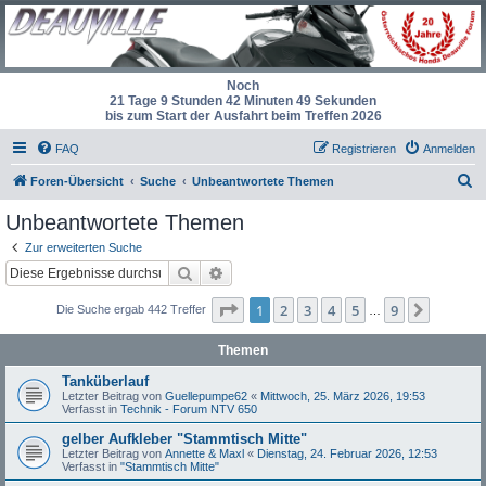
Noch
21 Tage 9 Stunden 42 Minuten 48 Sekunden
bis zum Start der Ausfahrt beim Treffen 2026
FAQ
Registrieren
Anmelden
S
Foren-Übersicht
Suche
Unbeantwortete Themen
u
Unbeantwortete Themen
c
Zur erweiterten Suche
h
Suche
Erweiterte Suche
e
Seite
1
von
9
1
2
3
4
5
9
Nächst
Die Suche ergab 442 Treffer
…
Themen
Tanküberlauf
Letzter Beitrag von
Guellepumpe62
«
Mittwoch, 25. März 2026, 19:53
Verfasst in
Technik - Forum NTV 650
gelber Aufkleber "Stammtisch Mitte"
Letzter Beitrag von
Annette & Maxl
«
Dienstag, 24. Februar 2026, 12:53
Verfasst in
"Stammtisch Mitte"