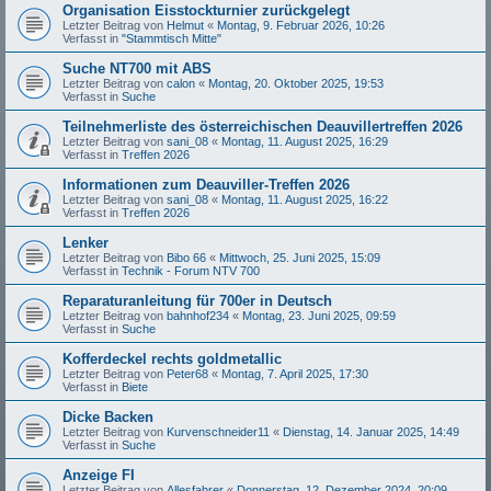
Organisation Eisstockturnier zurückgelegt
Letzter Beitrag von
Helmut
«
Montag, 9. Februar 2026, 10:26
Verfasst in
"Stammtisch Mitte"
Suche NT700 mit ABS
Letzter Beitrag von
calon
«
Montag, 20. Oktober 2025, 19:53
Verfasst in
Suche
Teilnehmerliste des österreichischen Deauvillertreffen 2026
Letzter Beitrag von
sani_08
«
Montag, 11. August 2025, 16:29
Verfasst in
Treffen 2026
Informationen zum Deauviller-Treffen 2026
Letzter Beitrag von
sani_08
«
Montag, 11. August 2025, 16:22
Verfasst in
Treffen 2026
Lenker
Letzter Beitrag von
Bibo 66
«
Mittwoch, 25. Juni 2025, 15:09
Verfasst in
Technik - Forum NTV 700
Reparaturanleitung für 700er in Deutsch
Letzter Beitrag von
bahnhof234
«
Montag, 23. Juni 2025, 09:59
Verfasst in
Suche
Kofferdeckel rechts goldmetallic
Letzter Beitrag von
Peter68
«
Montag, 7. April 2025, 17:30
Verfasst in
Biete
Dicke Backen
Letzter Beitrag von
Kurvenschneider11
«
Dienstag, 14. Januar 2025, 14:49
Verfasst in
Suche
Anzeige FI
Letzter Beitrag von
Allesfahrer
«
Donnerstag, 12. Dezember 2024, 20:09