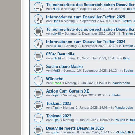
Teilnehmerliste des österreichischen Deauviller
von
Hans
»
Montag, 2. September 2024, 10:10
» in
Treffen 
Informationen zum Deauviller-Treffen 2025
von
Hans
»
Montag, 2. September 2024, 09:57
» in
Treffen 
Teilnehmerliste des österreichischen Deauviller
von
ub-40
»
Sonntag, 3. Dezember 2023, 16:59
» in
Treffen 
Informationen zum Deauviller-Treffen 2024
von
ub-40
»
Sonntag, 3. Dezember 2023, 16:39
» in
Treffen 
650er Deauville
von
aflicht
»
Freitag, 15. September 2023, 16:41
» in
Biete
Suche obere Maske
von
MoKl
»
Sonntag, 10. September 2023, 16:12
» in
Suche
Wünsche.......
von
Franz
»
Montag, 1. Mai 2023, 14:31
» in
Plauderecke
Action Cam Garmin XE
von
Fipsi
»
Samstag, 8. April 2023, 10:06
» in
Biete
Toskana 2023
von
Fipsi
»
Montag, 9. Januar 2023, 16:06
» in
Plauderecke
Toskana 2023
von
Fipsi
»
Montag, 9. Januar 2023, 16:04
» in
Routen in Itali
Deauville meets Deauville 2023
von
pitter
»
Sonntag, 8. Januar 2023, 13:43
» in
AUSFAHRT