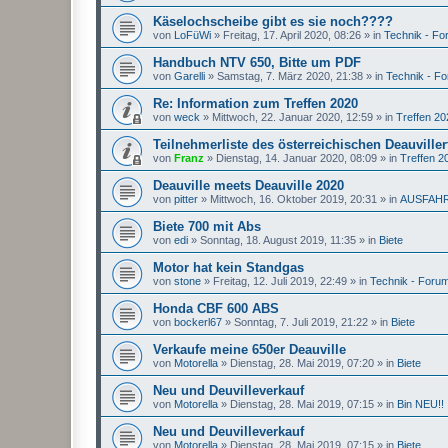
Käselochscheibe gibt es sie noch????
von
LoFüWi
»
Freitag, 17. April 2020, 08:26
» in
Technik - F
Handbuch NTV 650, Bitte um PDF
von
Garelli
»
Samstag, 7. März 2020, 21:38
» in
Technik - F
Re: Information zum Treffen 2020
von
weck
»
Mittwoch, 22. Januar 2020, 12:59
» in
Treffen 20
Teilnehmerliste des österreichischen Deauviller
von
Franz
»
Dienstag, 14. Januar 2020, 08:09
» in
Treffen 2
Deauville meets Deauville 2020
von
pitter
»
Mittwoch, 16. Oktober 2019, 20:31
» in
AUSFAH
Biete 700 mit Abs
von
edi
»
Sonntag, 18. August 2019, 11:35
» in
Biete
Motor hat kein Standgas
von
stone
»
Freitag, 12. Juli 2019, 22:49
» in
Technik - Foru
Honda CBF 600 ABS
von
bockerl67
»
Sonntag, 7. Juli 2019, 21:22
» in
Biete
Verkaufe meine 650er Deauville
von
Motorella
»
Dienstag, 28. Mai 2019, 07:20
» in
Biete
Neu und Deuvilleverkauf
von
Motorella
»
Dienstag, 28. Mai 2019, 07:15
» in
Bin NEU!!
Neu und Deuvilleverkauf
von
Motorella
»
Dienstag, 28. Mai 2019, 07:15
» in
Biete