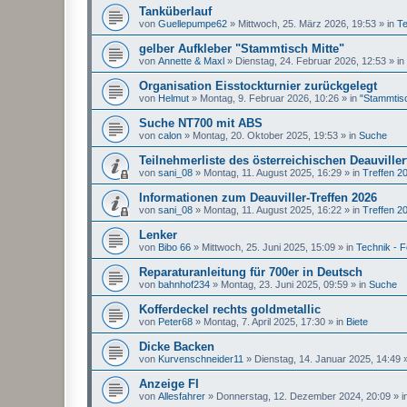
Tanküberlauf
von
Guellepumpe62
»
Mittwoch, 25. März 2026, 19:53
» in
Te
gelber Aufkleber "Stammtisch Mitte"
von
Annette & Maxl
»
Dienstag, 24. Februar 2026, 12:53
» in
Organisation Eisstockturnier zurückgelegt
von
Helmut
»
Montag, 9. Februar 2026, 10:26
» in
"Stammtisc
Suche NT700 mit ABS
von
calon
»
Montag, 20. Oktober 2025, 19:53
» in
Suche
Teilnehmerliste des österreichischen Deauviller
von
sani_08
»
Montag, 11. August 2025, 16:29
» in
Treffen 2
Informationen zum Deauviller-Treffen 2026
von
sani_08
»
Montag, 11. August 2025, 16:22
» in
Treffen 2
Lenker
von
Bibo 66
»
Mittwoch, 25. Juni 2025, 15:09
» in
Technik - 
Reparaturanleitung für 700er in Deutsch
von
bahnhof234
»
Montag, 23. Juni 2025, 09:59
» in
Suche
Kofferdeckel rechts goldmetallic
von
Peter68
»
Montag, 7. April 2025, 17:30
» in
Biete
Dicke Backen
von
Kurvenschneider11
»
Dienstag, 14. Januar 2025, 14:49
»
Anzeige FI
von
Allesfahrer
»
Donnerstag, 12. Dezember 2024, 20:09
» i