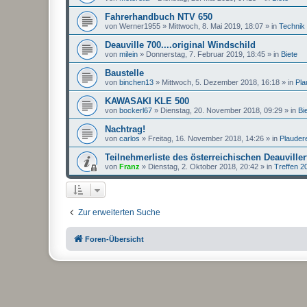
Fahrerhandbuch NTV 650
von
Werner1955
»
Mittwoch, 8. Mai 2019, 18:07
» in
Technik
Deauville 700....original Windschild
von
milein
»
Donnerstag, 7. Februar 2019, 18:45
» in
Biete
Baustelle
von
binchen13
»
Mittwoch, 5. Dezember 2018, 16:18
» in
Pla
KAWASAKI KLE 500
von
bockerl67
»
Dienstag, 20. November 2018, 09:29
» in
Bi
Nachtrag!
von
carlos
»
Freitag, 16. November 2018, 14:26
» in
Plauder
Teilnehmerliste des österreichischen Deauviller
von
Franz
»
Dienstag, 2. Oktober 2018, 20:42
» in
Treffen 2
Zur erweiterten Suche
Foren-Übersicht