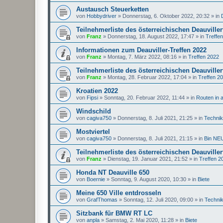
Austausch Steuerketten
von
Hobbydriver
»
Donnerstag, 6. Oktober 2022, 20:32
» in
Teilnehmerliste des österreichischen Deauviller
von
Franz
»
Donnerstag, 18. August 2022, 17:47
» in
Treffe
Informationen zum Deauviller-Treffen 2022
von
Franz
»
Montag, 7. März 2022, 08:16
» in
Treffen 2022
Teilnehmerliste des österreichischen Deauviller
von
Franz
»
Montag, 28. Februar 2022, 17:04
» in
Treffen 2
Kroatien 2022
von
Fipsi
»
Sonntag, 20. Februar 2022, 11:44
» in
Routen in 
Windschild
von
cagiva750
»
Donnerstag, 8. Juli 2021, 21:25
» in
Techni
Mostviertel
von
cagiva750
»
Donnerstag, 8. Juli 2021, 21:15
» in
Bin NEU
Teilnehmerliste des österreichischen Deauviller
von
Franz
»
Dienstag, 19. Januar 2021, 21:52
» in
Treffen 2
Honda NT Deauville 650
von
Boernie
»
Sonntag, 9. August 2020, 10:30
» in
Biete
Meine 650 Ville entdrosseln
von
GrafThomas
»
Sonntag, 12. Juli 2020, 09:00
» in
Techni
Sitzbank für BMW RT LC
von
anpla
»
Samstag, 2. Mai 2020, 11:28
» in
Biete