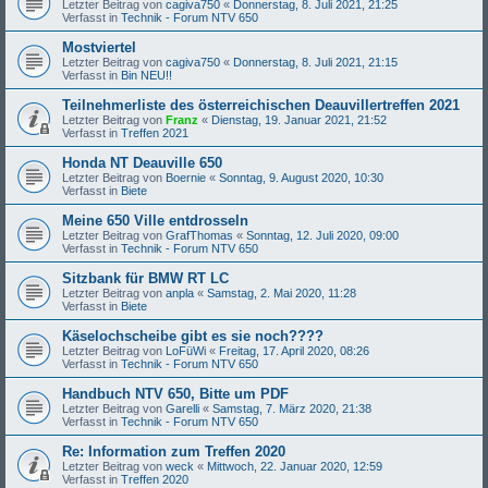
Letzter Beitrag von
cagiva750
«
Donnerstag, 8. Juli 2021, 21:25
Verfasst in
Technik - Forum NTV 650
Mostviertel
Letzter Beitrag von
cagiva750
«
Donnerstag, 8. Juli 2021, 21:15
Verfasst in
Bin NEU!!
Teilnehmerliste des österreichischen Deauvillertreffen 2021
Letzter Beitrag von
Franz
«
Dienstag, 19. Januar 2021, 21:52
Verfasst in
Treffen 2021
Honda NT Deauville 650
Letzter Beitrag von
Boernie
«
Sonntag, 9. August 2020, 10:30
Verfasst in
Biete
Meine 650 Ville entdrosseln
Letzter Beitrag von
GrafThomas
«
Sonntag, 12. Juli 2020, 09:00
Verfasst in
Technik - Forum NTV 650
Sitzbank für BMW RT LC
Letzter Beitrag von
anpla
«
Samstag, 2. Mai 2020, 11:28
Verfasst in
Biete
Käselochscheibe gibt es sie noch????
Letzter Beitrag von
LoFüWi
«
Freitag, 17. April 2020, 08:26
Verfasst in
Technik - Forum NTV 650
Handbuch NTV 650, Bitte um PDF
Letzter Beitrag von
Garelli
«
Samstag, 7. März 2020, 21:38
Verfasst in
Technik - Forum NTV 650
Re: Information zum Treffen 2020
Letzter Beitrag von
weck
«
Mittwoch, 22. Januar 2020, 12:59
Verfasst in
Treffen 2020