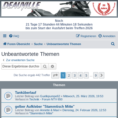
Noch
21 Tage 17 Stunden 44 Minuten 17 Sekunden
bis zum Start der Ausfahrt beim Treffen 2026
FAQ
Registrieren
Anmelden
S
Foren-Übersicht
Suche
Unbeantwortete Themen
u
Unbeantwortete Themen
c
Zur erweiterten Suche
h
Suche
Erweiterte Suche
e
Seite
1
von
9
1
2
3
4
5
9
Nächst
Die Suche ergab 442 Treffer
…
Themen
Tanküberlauf
Letzter Beitrag von
Guellepumpe62
«
Mittwoch, 25. März 2026, 19:53
Verfasst in
Technik - Forum NTV 650
gelber Aufkleber "Stammtisch Mitte"
Letzter Beitrag von
Annette & Maxl
«
Dienstag, 24. Februar 2026, 12:53
Verfasst in
"Stammtisch Mitte"