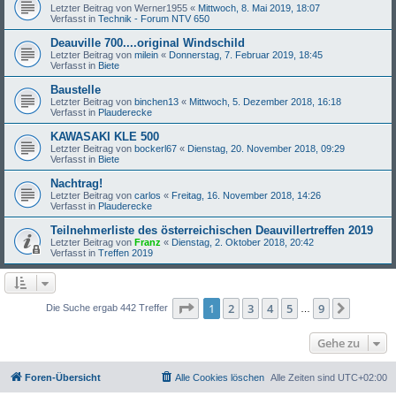
Letzter Beitrag von
Werner1955
«
Mittwoch, 8. Mai 2019, 18:07
Verfasst in
Technik - Forum NTV 650
Deauville 700....original Windschild
Letzter Beitrag von
milein
«
Donnerstag, 7. Februar 2019, 18:45
Verfasst in
Biete
Baustelle
Letzter Beitrag von
binchen13
«
Mittwoch, 5. Dezember 2018, 16:18
Verfasst in
Plauderecke
KAWASAKI KLE 500
Letzter Beitrag von
bockerl67
«
Dienstag, 20. November 2018, 09:29
Verfasst in
Biete
Nachtrag!
Letzter Beitrag von
carlos
«
Freitag, 16. November 2018, 14:26
Verfasst in
Plauderecke
Teilnehmerliste des österreichischen Deauvillertreffen 2019
Letzter Beitrag von
Franz
«
Dienstag, 2. Oktober 2018, 20:42
Verfasst in
Treffen 2019
Seite
1
von
9
1
2
3
4
5
9
Nächst
Die Suche ergab 442 Treffer
…
Gehe zu
Foren-Übersicht
Alle Cookies löschen
Alle Zeiten sind
UTC+02:00