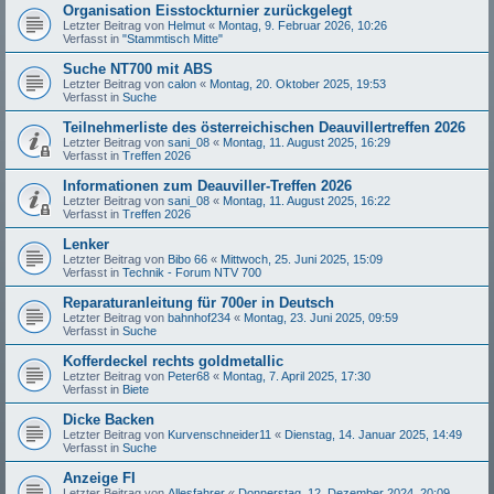
Organisation Eisstockturnier zurückgelegt
Letzter Beitrag von
Helmut
«
Montag, 9. Februar 2026, 10:26
Verfasst in
"Stammtisch Mitte"
Suche NT700 mit ABS
Letzter Beitrag von
calon
«
Montag, 20. Oktober 2025, 19:53
Verfasst in
Suche
Teilnehmerliste des österreichischen Deauvillertreffen 2026
Letzter Beitrag von
sani_08
«
Montag, 11. August 2025, 16:29
Verfasst in
Treffen 2026
Informationen zum Deauviller-Treffen 2026
Letzter Beitrag von
sani_08
«
Montag, 11. August 2025, 16:22
Verfasst in
Treffen 2026
Lenker
Letzter Beitrag von
Bibo 66
«
Mittwoch, 25. Juni 2025, 15:09
Verfasst in
Technik - Forum NTV 700
Reparaturanleitung für 700er in Deutsch
Letzter Beitrag von
bahnhof234
«
Montag, 23. Juni 2025, 09:59
Verfasst in
Suche
Kofferdeckel rechts goldmetallic
Letzter Beitrag von
Peter68
«
Montag, 7. April 2025, 17:30
Verfasst in
Biete
Dicke Backen
Letzter Beitrag von
Kurvenschneider11
«
Dienstag, 14. Januar 2025, 14:49
Verfasst in
Suche
Anzeige FI
Letzter Beitrag von
Allesfahrer
«
Donnerstag, 12. Dezember 2024, 20:09