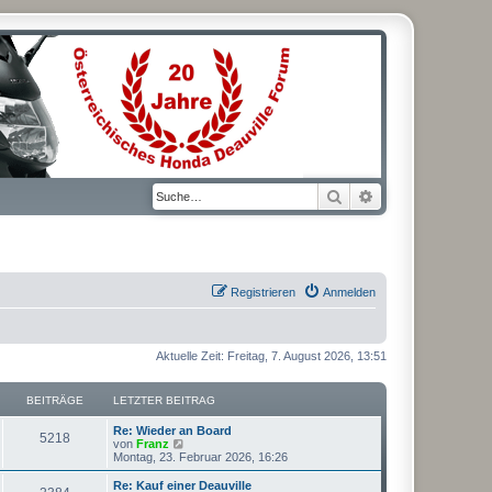
Suche
Erweiterte Suche
Registrieren
Anmelden
Aktuelle Zeit: Freitag, 7. August 2026, 13:51
BEITRÄGE
LETZTER BEITRAG
L
Re: Wieder an Board
B
5218
e
N
von
Franz
t
e
Montag, 23. Februar 2026, 16:26
e
z
u
t
e
L
Re: Kauf einer Deauville
B