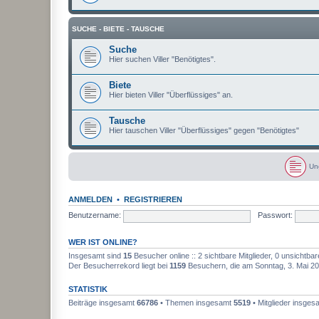
SUCHE - BIETE - TAUSCHE
Suche
Hier suchen Viller "Benötigtes".
Biete
Hier bieten Viller "Überflüssiges" an.
Tausche
Hier tauschen Viller "Überflüssiges" gegen "Benötigtes"
Un
U
n
g
ANMELDEN
•
REGISTRIEREN
e
l
Benutzername:
Passwort:
e
s
e
WER IST ONLINE?
n
e
Insgesamt sind
15
Besucher online :: 2 sichtbare Mitglieder, 0 unsichtba
B
Der Besucherrekord liegt bei
1159
Besuchern, die am Sonntag, 3. Mai 202
e
i
t
STATISTIK
r
ä
Beiträge insgesamt
66786
• Themen insgesamt
5519
• Mitglieder insge
g
e