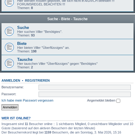
Hier werden Routen gepostet, die sich nicht in A/D/I/CH befinden !!!
FORUMSREGEL BEACHTEN !!!
Themen:
8
Suche - Biete - Tausche
Suche
Hier suchen Viller "Benötigtes".
Themen:
93
Biete
Hier bieten Viller "Überflüssiges" an.
Themen:
198
Tausche
Hier tauschen Viller "Überflüssiges" gegen "Benötigtes"
Themen:
2
ANMELDEN
•
REGISTRIEREN
Benutzername:
Passwort:
Ich habe mein Passwort vergessen
Angemeldet bleiben
WER IST ONLINE?
Insgesamt sind
11
Besucher online :: 1 sichtbares Mitglied, 0 unsichtbare Mitglieder und 10
Gäste (basierend auf den aktiven Besuchern der letzten Minute)
Der Besucherrekord liegt bei
1159
Besuchern, die am Sonntag, 3. Mai 2026, 15:16