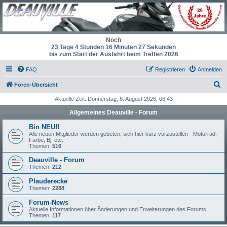
Noch
23 Tage 4 Stunden 16 Minuten 27 Sekunden
bis zum Start der Ausfahrt beim Treffen 2026
FAQ
Registrieren
Anmelden
S
Foren-Übersicht
u
Aktuelle Zeit: Donnerstag, 6. August 2026, 06:43
c
Allgemeines Deauville - Forum
h
Bin NEU!!
e
Alle neuen Mitglieder werden gebeten, sich hier kurz vorzustellen - Motorrad,
Farbe, Bj, etc.
Themen:
516
Deauville - Forum
Themen:
212
Plauderecke
Themen:
2288
Forum-News
Aktuelle Informationen über Änderungen und Erweiterungen des Forums.
Themen:
117