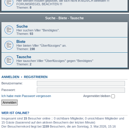
Hier werden Routen gepostet, die sich nicht in A/D/I/CH befinden !!!
FORUMSREGEL BEACHTEN !!!
Themen:
8
Suche - Biete - Tausche
Suche
Hier suchen Viller "Benötigtes".
Themen:
93
Biete
Hier bieten Viller "Überflüssiges" an.
Themen:
198
Tausche
Hier tauschen Viller "Überflüssiges" gegen "Benötigtes"
Themen:
2
ANMELDEN
•
REGISTRIEREN
Benutzername:
Passwort:
Ich habe mein Passwort vergessen
Angemeldet bleiben
WER IST ONLINE?
Insgesamt sind
15
Besucher online :: 0 sichtbare Mitglieder, 0 unsichtbare Mitglieder und
15 Gäste (basierend auf den aktiven Besuchern der letzten Minute)
Der Besucherrekord liegt bei
1159
Besuchern, die am Sonntag, 3. Mai 2026, 15:16