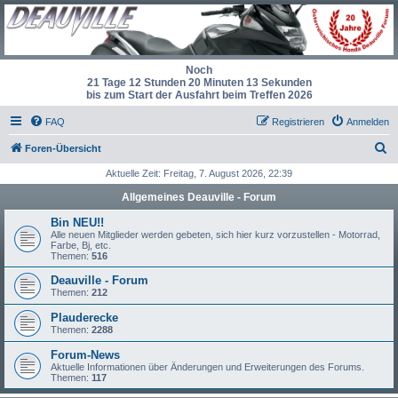
Noch
21 Tage 12 Stunden 20 Minuten 12 Sekunden
bis zum Start der Ausfahrt beim Treffen 2026
FAQ
Registrieren
Anmelden
S
Foren-Übersicht
u
Aktuelle Zeit: Freitag, 7. August 2026, 22:39
c
Allgemeines Deauville - Forum
h
Bin NEU!!
e
Alle neuen Mitglieder werden gebeten, sich hier kurz vorzustellen - Motorrad,
Farbe, Bj, etc.
Themen:
516
Deauville - Forum
Themen:
212
Plauderecke
Themen:
2288
Forum-News
Aktuelle Informationen über Änderungen und Erweiterungen des Forums.
Themen:
117