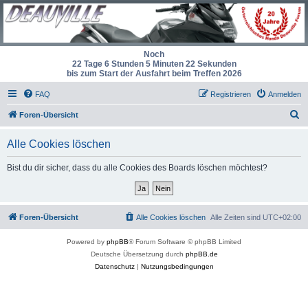
Noch
22 Tage 6 Stunden 5 Minuten 22 Sekunden
bis zum Start der Ausfahrt beim Treffen 2026
FAQ
Registrieren
Anmelden
S
Foren-Übersicht
u
Alle Cookies löschen
c
h
Bist du dir sicher, dass du alle Cookies des Boards löschen möchtest?
e
Foren-Übersicht
Alle Cookies löschen
Alle Zeiten sind
UTC+02:00
Powered by
phpBB
® Forum Software © phpBB Limited
Deutsche Übersetzung durch
phpBB.de
Datenschutz
|
Nutzungsbedingungen