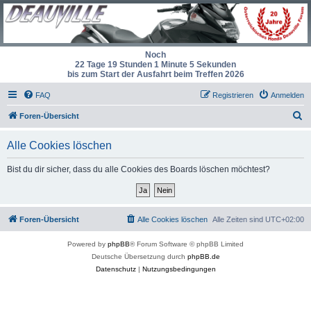
Noch
22 Tage 19 Stunden 1 Minute 5 Sekunden
bis zum Start der Ausfahrt beim Treffen 2026
FAQ
Registrieren
Anmelden
S
Foren-Übersicht
u
Alle Cookies löschen
c
h
Bist du dir sicher, dass du alle Cookies des Boards löschen möchtest?
e
Foren-Übersicht
Alle Cookies löschen
Alle Zeiten sind
UTC+02:00
Powered by
phpBB
® Forum Software © phpBB Limited
Deutsche Übersetzung durch
phpBB.de
Datenschutz
|
Nutzungsbedingungen