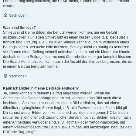
Formatierungsmöglichkeiten, die HTML bietet, können über BBCode erreicht
werden.
Nach oben
Was sind Smileys?
Smileys sind kleine Bilder, die benutzt werden können, um ein Gefühl
auszudrücken. Für jeden Smiley gibt es einen kurzen Code, z. B. bedeutet :)
fröhlich und :( traurig. Die Liste aller Smileys kannst du beim Verfassen eines
Beitrags sehen. Versuche bitte trotzdem, Smileys nicht zu häufig zu benutzen,
sie können einen Beitrag schnell unlesbar machen und ein Moderator könnte
deshalb deinen Beitrag entsprechend überarbeiten oder gar komplett löschen.
Die Board-Administration kann auch die Anzahl der Smileys begrenzen, die du
in einem Beitrag benutzen kannst.
Nach oben
Kann ich Bilder in meine Beiträge einfügen?
Ja, Bilder können in deinem Beitrag angezeigt werden. Wenn die
Administration Dateianhänge erlaubt hat, kannst du das Bild auch direkt
hochladen. Ansonsten musst du zu einem Bild verlinken, das auf einem
öffentlich zugänglichen Server liegt, z. B. http://www.domain.tld/mein-bild.gif.
Du kannst weder Bilder verlinken, die sich auf deinem eigenen PC befinden
(außer es ist ein öffentlich zugänglicher Server), noch zu Bildern, die nur nach
einer Anmeldung verfügbar sind, z. B. Hotmail- oder Yahoo-Mailboxen, mit
einem Passwort geschützte Seiten usw. Um das Bild anzuzeigen, benutze den
BBCode-Tag „[img]“.