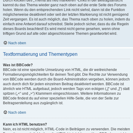
Durch Klicken des „Thema als neu markieren“-Links in der Beitragsansicht
kannst du das Thema wieder ganz nach oben auf die erste Seite des Forums
holen. Wenn du den entsprechenden Link nicht siehst, dann ist die Funktion
möglicherweise deaktiviert oder seit der letzten Markierung ist nicht genügend
Zeit vergangen. Es ist auch möglich, das Thema nach oben zu holen, indem du
einfach eine Antwort darauf schreibst. Stelle jedoch sicher, dass du die Regeln
dieses Boards beachtest! Es wird meist nicht gerne gesehen, wenn ohne
triftigen Grund auf alte oder abgeschlossene Themen geantwortet wird.
Nach oben
Textformatierung und Thementypen
Was ist BBCode?
BBCode ist eine spezielle Umsetzung von HTML, die dir weitreichende
Formatierungsmöglichkeiten für deinen Text gibt. Die Rechte zur Verwendung
von BBCode werden durch die Board-Administration vergeben, können jedoch
auch durch dich für jeden einzelnen Beitrag deaktiviert werden. BBCode ist
ähnlich wie HTML aufgebaut, jedoch werden Tags von eckigen („[“ und „]“) statt
spitzen („<“ und „>“) Klammern eingeschlossen. Weitere Informationen zu
BBCode findest du auf einer speziellen Hilfe-Seite, die von der Seite zur
Beitragserstellung aus zugänglich ist.
Nach oben
Kann ich HTML benutzen?
Nein, es ist nicht möglich, HTML-Code in Beiträgen zu verwenden. Die meisten