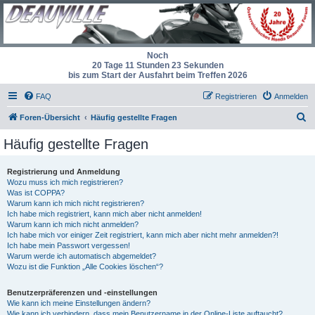
Noch
20 Tage 11 Stunden 22 Sekunden
bis zum Start der Ausfahrt beim Treffen 2026
FAQ
Registrieren
Anmelden
S
Foren-Übersicht
Häufig gestellte Fragen
u
Häufig gestellte Fragen
c
h
Registrierung und Anmeldung
Wozu muss ich mich registrieren?
e
Was ist COPPA?
Warum kann ich mich nicht registrieren?
Ich habe mich registriert, kann mich aber nicht anmelden!
Warum kann ich mich nicht anmelden?
Ich habe mich vor einiger Zeit registriert, kann mich aber nicht mehr anmelden?!
Ich habe mein Passwort vergessen!
Warum werde ich automatisch abgemeldet?
Wozu ist die Funktion „Alle Cookies löschen“?
Benutzerpräferenzen und -einstellungen
Wie kann ich meine Einstellungen ändern?
Wie kann ich verhindern, dass mein Benutzername in der Online-Liste auftaucht?