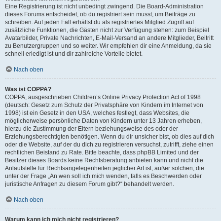
Eine Registrierung ist nicht unbedingt zwingend. Die Board-Administration
dieses Forums entscheidet, ob du registriert sein musst, um Beiträge zu
schreiben. Auf jeden Fall erhältst du als registriertes Mitglied Zugriff auf
zusätzliche Funktionen, die Gästen nicht zur Verfügung stehen: zum Beispiel
Avatarbilder, Private Nachrichten, E-Mail-Versand an andere Mitglieder, Beitritt
zu Benutzergruppen und so weiter. Wir empfehlen dir eine Anmeldung, da sie
schnell erledigt ist und dir zahlreiche Vorteile bietet.
Nach oben
Was ist COPPA?
COPPA, ausgeschrieben Children’s Online Privacy Protection Act of 1998
(deutsch: Gesetz zum Schutz der Privatsphäre von Kindern im Internet von
1998) ist ein Gesetz in den USA, welches festlegt, dass Websites, die
möglicherweise persönliche Daten von Kindern unter 13 Jahren erheben,
hierzu die Zustimmung der Eltern beziehungsweise des oder der
Erziehungsberechtigten benötigen. Wenn du dir unsicher bist, ob dies auf dich
oder die Website, auf der du dich zu registrieren versuchst, zutrifft, ziehe einen
rechtlichen Beistand zu Rate. Bitte beachte, dass phpBB Limited und der
Besitzer dieses Boards keine Rechtsberatung anbieten kann und nicht die
Anlaufstelle für Rechtsangelegenheiten jeglicher Art ist; außer solchen, die
unter der Frage „An wen soll ich mich wenden, falls es Beschwerden oder
juristische Anfragen zu diesem Forum gibt?“ behandelt werden.
Nach oben
Warum kann ich mich nicht registrieren?