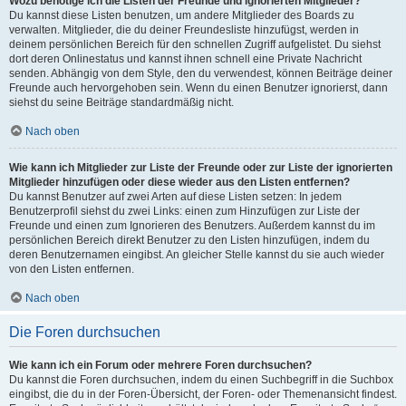
Wozu benötige ich die Listen der Freunde und ignorierten Mitglieder?
Du kannst diese Listen benutzen, um andere Mitglieder des Boards zu
verwalten. Mitglieder, die du deiner Freundesliste hinzufügst, werden in
deinem persönlichen Bereich für den schnellen Zugriff aufgelistet. Du siehst
dort deren Onlinestatus und kannst ihnen schnell eine Private Nachricht
senden. Abhängig von dem Style, den du verwendest, können Beiträge deiner
Freunde auch hervorgehoben sein. Wenn du einen Benutzer ignorierst, dann
siehst du seine Beiträge standardmäßig nicht.
Nach oben
Wie kann ich Mitglieder zur Liste der Freunde oder zur Liste der ignorierten
Mitglieder hinzufügen oder diese wieder aus den Listen entfernen?
Du kannst Benutzer auf zwei Arten auf diese Listen setzen: In jedem
Benutzerprofil siehst du zwei Links: einen zum Hinzufügen zur Liste der
Freunde und einen zum Ignorieren des Benutzers. Außerdem kannst du im
persönlichen Bereich direkt Benutzer zu den Listen hinzufügen, indem du
deren Benutzernamen eingibst. An gleicher Stelle kannst du sie auch wieder
von den Listen entfernen.
Nach oben
Die Foren durchsuchen
Wie kann ich ein Forum oder mehrere Foren durchsuchen?
Du kannst die Foren durchsuchen, indem du einen Suchbegriff in die Suchbox
eingibst, die du in der Foren-Übersicht, der Foren- oder Themenansicht findest.