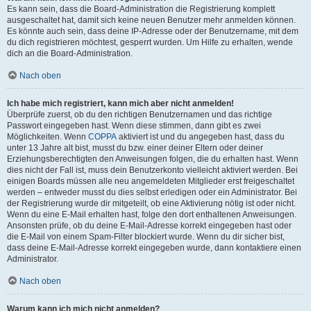
Es kann sein, dass die Board-Administration die Registrierung komplett
ausgeschaltet hat, damit sich keine neuen Benutzer mehr anmelden können.
Es könnte auch sein, dass deine IP-Adresse oder der Benutzername, mit dem
du dich registrieren möchtest, gesperrt wurden. Um Hilfe zu erhalten, wende
dich an die Board-Administration.
Nach oben
Ich habe mich registriert, kann mich aber nicht anmelden!
Überprüfe zuerst, ob du den richtigen Benutzernamen und das richtige
Passwort eingegeben hast. Wenn diese stimmen, dann gibt es zwei
Möglichkeiten. Wenn
COPPA
aktiviert ist und du angegeben hast, dass du
unter 13 Jahre alt bist, musst du bzw. einer deiner Eltern oder deiner
Erziehungsberechtigten den Anweisungen folgen, die du erhalten hast. Wenn
dies nicht der Fall ist, muss dein Benutzerkonto vielleicht aktiviert werden. Bei
einigen Boards müssen alle neu angemeldeten Mitglieder erst freigeschaltet
werden – entweder musst du dies selbst erledigen oder ein Administrator. Bei
der Registrierung wurde dir mitgeteilt, ob eine Aktivierung nötig ist oder nicht.
Wenn du eine E-Mail erhalten hast, folge den dort enthaltenen Anweisungen.
Ansonsten prüfe, ob du deine E-Mail-Adresse korrekt eingegeben hast oder
die E-Mail von einem Spam-Filter blockiert wurde. Wenn du dir sicher bist,
dass deine E-Mail-Adresse korrekt eingegeben wurde, dann kontaktiere einen
Administrator.
Nach oben
Warum kann ich mich nicht anmelden?