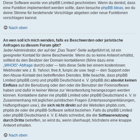
Diese Software wurde von phpBB Limited geschrieben. Wenn du denkst, dass
eine Funktion implementiert werden sollte, dann besuche
phpBB Ideas
, wo du
deine Stimme für bestehende Vorschläge abgeben oder neue Funktionen
vorschlagen kannst.
Nach oben
An wen soll ich mich wenden, falls es Beschwerden oder juristische
Anfragen zu diesem Forum gibt?
Jeder Administrator, der auf der „Das Team“-Seite aufgeführt ist, ist ein
geeigneter Kontakt für deine Beschwerde. Wenn du so keine Antwort erhältst,
solltest du den Besitzer der Domain kontaktieren (führe dazu eine
„WHOIS“-Abfrage
durch) oder — falls diese Seite bei einem kostenlosen
Webhoster wie z. B. Yahoo!, free.fr, funpic.de usw. liegt — den Support oder
den Abuse-Kontakt des betreffenden Dienstes. Bitte beachte, dass phpBB
Limited (phpBB.com) und phpBB Deutschland e. V. (phpBB.de)
absolut keinen
Einfluss
auf die Benutzung oder den oder die Benutzer der Forensoftware
haben und dafür in keiner Weise zur Verantwortung herangezogen werden
können. Kontaktiere daher nie phpBB Limited oder phpBB Deutschland e. V. in
Zusammenhang mit jeglichen juristischen Fragen (Unterlassungserklärungen,
Haftungsfragen usw.), die
sich nicht direkt
auf die Websiten phpbb.com,
phpbb.de oder die phpBB-Software selbst beziehen. Falls du phpBB Limited
oder phpBB Deutschland e. V. E-Mails schreibst, die die
Softwarenutzung
durch Dritte
betreffen, so wirst du, wenn überhaupt, höchstens eine knappe
Antwort erhalten.
Nach oben